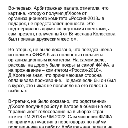
Во-первых, Арбитражная палата отметила, что
картина, которую получил д’Хооге от
организационного комитета «Россия-2018» в
подарок, не представляет ценности. Это
подтвердилось двумя экспертными оценками, а
сам презент, полученный от Вячеслава Колоскова,
был признан дружеским жестом.
Во-вторых, не было доказано, что поездка члена
исполкома ФИФА была полностью оплачена
организационным комитетом. На самом деле,
расходы на дорогу были покрыты самой ФИФА, а
на проживание – комитетом «Россия-2018».
Д’Хооге не знал, что принимающая сторона
оплачивала проживание. Но даже если бы он был
в курсе, это никак не повлияло на его голос на
выборах.
В-третьих, не было доказано, что родственник
д’Хооге получил работу в Катаре в обмен на его
"правильное" голосование на выборах стран-
хозяек ЧМ-2018 и ЧМ-2022. Сам чиновник ФИФА
не принимал участия в переговорах по найму
родственника на работу. Арбитражная палата не