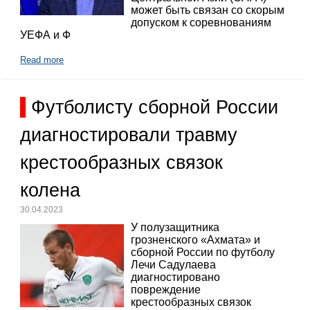
может быть связан со скорым
допуском к соревнованиям
УЕФА и Ф
Read more
Футболисту сборной России
диагностировали травму
крестообразных связок
колена
30.04.2023
У полузащитника
грозненского «Ахмата» и
сборной России по футболу
Лечи Садулаева
диагностировано
повреждение
крестообразных связок