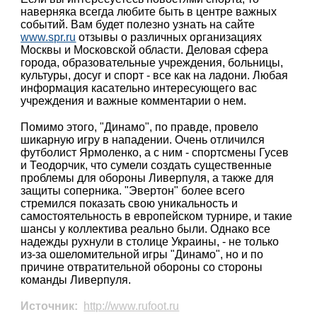
наверняка всегда любите быть в центре важных
событий. Вам будет полезно узнать на сайте
www.spr.ru
отзывы о различных организациях
Москвы и Московской области. Деловая сфера
города, образовательные учреждения, больницы,
культуры, досуг и спорт - все как на ладони. Любая
информация касательно интересующего вас
учреждения и важные комментарии о нем.
Помимо этого, "Динамо", по правде, провело
шикарную игру в нападении. Очень отличился
футболист Ярмоленко, а с ним - спортсмены Гусев
и Теодорчик, что сумели создать существенные
проблемы для обороны Ливерпуля, а также для
защиты соперника. "Эвертон" более всего
стремился показать свою уникальность и
самостоятельность в европейском турнире, и такие
шансы у коллектива реально были. Однако все
надежды рухнули в столице Украины, - не только
из-за ошеломительной игры "Динамо", но и по
причине отвратительной обороны со стороны
команды Ливерпуля.
Источник:
http://www.rufoot.ru