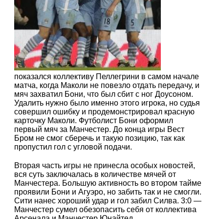
показался коллективу Пеллегрини в самом начале
матча, когда Маколи не повезло отдать передачу, и
мяч захватил Бони, что был сбит с ног Доусоном.
Удалить нужно было именно этого игрока, но судья
совершил ошибку и продемонстрировал красную
карточку Маколи. Футболист Бони оформил
первый мяч за Манчестер. До конца игры Вест
Бром не смог сберечь и такую позицию, так как
пропустил гол с угловой подачи.
Вторая часть игры не принесла особых новостей,
вся суть заключалась в количестве мячей от
Манчестера. Большую активность во втором тайме
проявили Бони и Агуэро, но забить так и не смогли.
Сити нанес хороший удар и гол забил Силва. 3:0 —
Манчестер сумел обезопасить себя от коллектива
Арсенала и Манчестер Юнайтед.