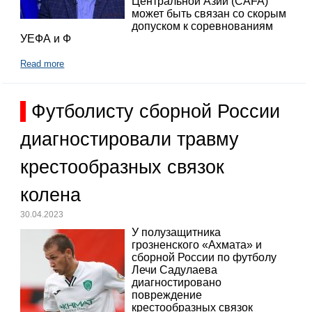
Центральной Азии (CAFA)
может быть связан со скорым
допуском к соревнованиям
УЕФА и Ф
Read more
Футболисту сборной России
диагностировали травму
крестообразных связок
колена
30.04.2023
У полузащитника
грозненского «Ахмата» и
сборной России по футболу
Лечи Садулаева
диагностировано
повреждение
крестообразных связок