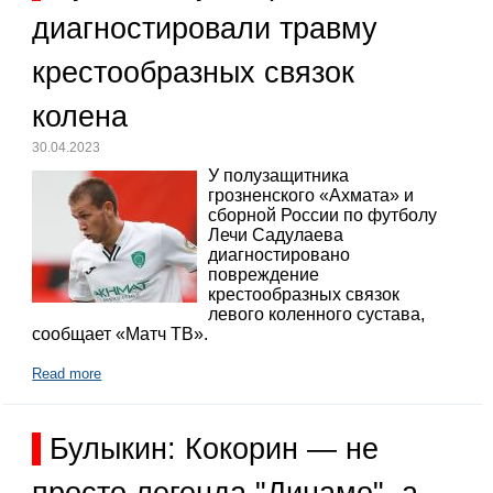
диагностировали травму
крестообразных связок
колена
30.04.2023
У полузащитника
грозненского «Ахмата» и
сборной России по футболу
Лечи Садулаева
диагностировано
повреждение
крестообразных связок
левого коленного сустава,
сообщает «Матч ТВ».
Read more
Булыкин: Кокорин — не
просто легенда "Динамо", а