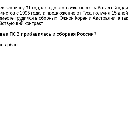
к. Филипсу 31 год, и он до этого уже много работал с Хидд
стов с 1995 года, а предложение от Гуса получил 15 дней 
т вместе трудился в сборных Южной Кореи и Австралии, а та
йствующий контракт.
огда к ПСВ прибавилась и сборная России?
ое добро.