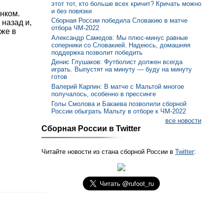
этот тот, кто больше всех кричит? Кричать можно
и без повязки
инком.
Сборная России победила Словакию в матче
назад и,
отбора ЧМ-2022
кже в
Александр Самедов: Мы плюс-минус равные
соперники со Словакией. Надеюсь, домашняя
поддержка позволит победить
Денис Глушаков: Футболист должен всегда
играть. Выпустят на минуту — буду на минуту
готов
Валерий Карпин: В матче с Мальтой многое
получалось, особенно в прессинге
Голы Смолова и Бакаева позволили сборной
России обыграть Мальту в отборе к ЧМ-2022
все новости
Сборная России в Twitter
Читайте новости из стана сборной России в
Twitter
: