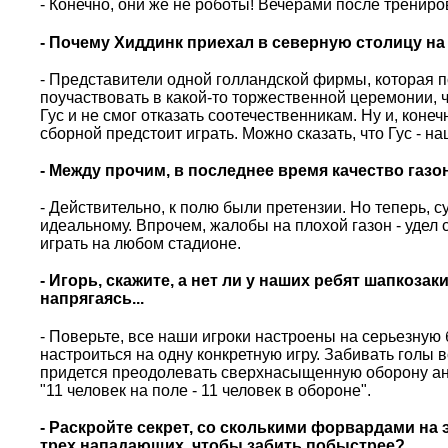
- Конечно, они же не роботы! Вечерами после трениров
- Почему Хиддинк приехал в северную столицу н
- Представители одной голландской фирмы, которая п
поучаствовать в какой-то торжественной церемонии, 
Гус и не смог отказать соотечественникам. Ну и, коне
сборной предстоит играть. Можно сказать, что Гус - на
- Между прочим, в последнее время качество газо
- Действительно, к полю были претензии. Но теперь, с
идеальному. Впрочем, жалобы на плохой газон - уде
играть на любом стадионе.
- Игорь, скажите, а нет ли у наших ребят шапкоз
напрягаясь...
- Поверьте, все наши игроки настроены на серьезную 
настроиться на одну конкретную игру. Забивать голы
придется преодолевать сверхнасыщенную оборону анд
"11 человек на поле - 11 человек в обороне".
- Раскройте секрет, со сколькими форвардами на 
трех нападающих, чтобы забить побыстрее?