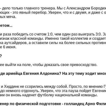
- дело только главного тренера. Мы с Александром Бородю
щих - это явный перебор. Уверен, что и с двумя, и даже с 
ных мяча.
том...
и раза победить со счетом 1:0, чем один раз выиграть 3:0. З
ризнак классной команды. Именно такой коллектив и создает
а аутсайдеров, а оставили силы на более сильных противн
е 6 июня.
?
рее выйти на поле, чтобы доказать свое превосходство.
манде армейца Евгения Алдонина? На эту тему ходит мн
 и Хиддинк не ссорились между собой. Просто, по мнению Г
о немного отдохнуть. Уверен, что эта пауза пойдет Евгени
глии он вновь наденет футболку национальной команды.
тренер по физической подготовке - голландец Арно Фил