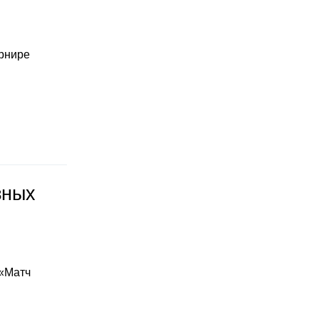
урнире
зных
 «Матч