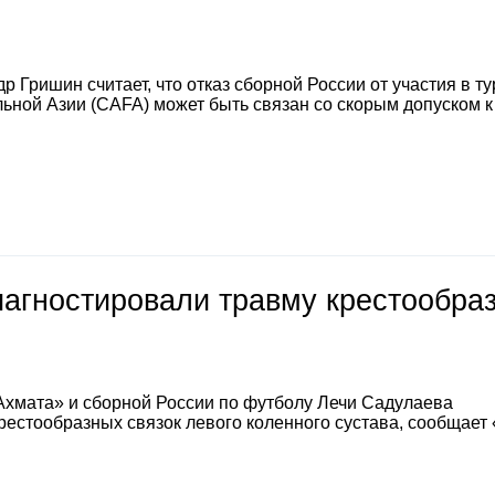
 Гришин считает, что отказ сборной России от участия в т
ной Азии (CAFA) может быть связан со скорым допуском к
иагностировали травму крестообра
Ахмата» и сборной России по футболу Лечи Садулаева
естообразных связок левого коленного сустава, сообщает