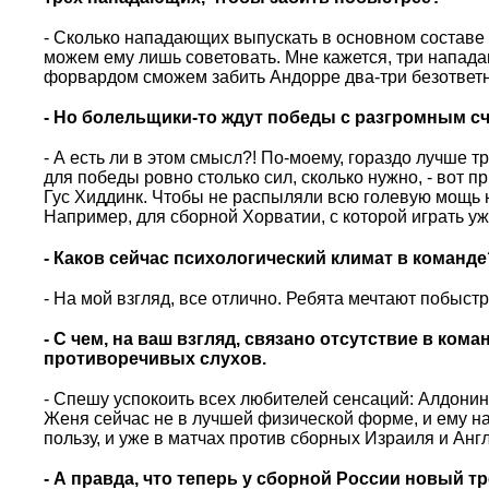
- Сколько нападающих выпускать в основном составе 
можем ему лишь советовать. Мне кажется, три нападаю
форвардом сможем забить Андорре два-три безответ
- Но болельщики-то ждут победы с разгромным сче
- А есть ли в этом смысл?! По-моему, гораздо лучше тр
для победы ровно столько сил, сколько нужно, - вот п
Гус Хиддинк. Чтобы не распыляли всю голевую мощь н
Например, для сборной Хорватии, с которой играть уж
- Каков сейчас психологический климат в команде
- На мой взгляд, все отлично. Ребята мечтают побыст
- С чем, на ваш взгляд, связано отсутствие в ко
противоречивых слухов.
- Спешу успокоить всех любителей сенсаций: Алдонин
Женя сейчас не в лучшей физической форме, и ему над
пользу, и уже в матчах против сборных Израиля и Ан
- А правда, что теперь у сборной России новый 