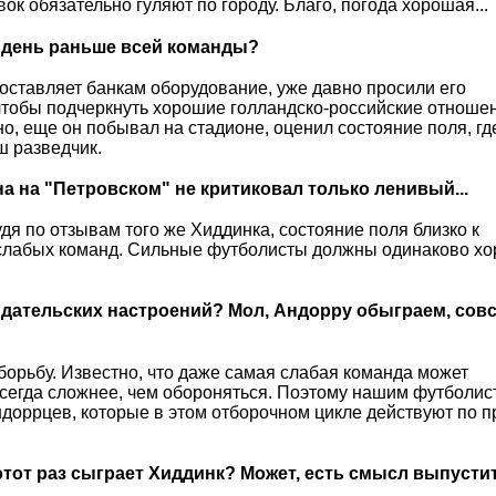
ок обязательно гуляют по городу. Благо, погода хорошая...
а день раньше всей команды?
оставляет банкам оборудование, уже давно просили его
чтобы подчеркнуть хорошие голландско-российские отношен
чно, еще он побывал на стадионе, оценил состояние поля, гд
ш разведчик.
на на "Петровском" не критиковал только ленивый...
удя по отзывам того же Хиддинка, состояние поля близко к
л слабых команд. Сильные футболисты должны одинаково х
акидательских настроений? Мол, Андорру обыграем, сов
борьбу. Известно, что даже самая слабая команда может
 всегда сложнее, чем обороняться. Поэтому нашим футболис
оррцев, которые в этом отборочном цикле действуют по п
этот раз сыграет Хиддинк? Может, есть смысл выпусти