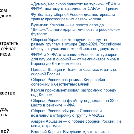
«Думаю, нас скоро запустят на турниры УЕФА и
ФИФА, поэтому отказались от CAFA» — Гришин
ком
Футболисту сборной России диагностировали
одним
травму крестообразных связок колена
Булыкин: Кокорин — не просто легенда
"Динамо", а легендарная личность в российском
футболе
Сборные Украины и Беларуси разведут по
атратить
разным группам в отборе Евро-2024. Российскую
 сейчас
сборную к участию в жеребьевке не допустили
иков.
ФИФА и УЕФА отстранили Россию от турниров
для клубов и сборной — от чемпионатов мира и
Европы до Лиги чемпионов
Польша, Швеция и Чехия отказались играть со
сборной России
Сборная России разгромила Кипр, забив
сопернику 6 безответных мячей
Карпин прокомментировал разгромную победу
ожество
над Кипром
Сборная России по футболу поднялась на 33-е
место в рейтинге ФИФА
уса,
Сборная России обыграла Словению и
ю на
возглавила отборочную группу ЧМ-2022
Андрей Аршавин — о победе сборной России: Не
матч, а трагедия
ипс?
Валерий Карпин: Вы думаете, что капитан —