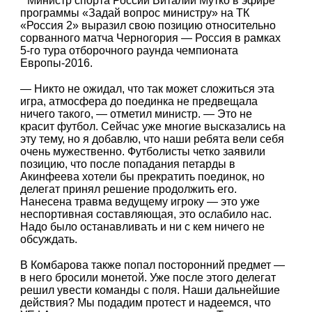
Министр спорта России Виталий Мутко в эфире
программы «Задай вопрос министру» на ТК
«Россия 2» выразил свою позицию относительно
сорванного матча Черногория — Россия в рамках
5-го тура отборочного раунда чемпионата
Европы-2016.
— Никто не ожидал, что так может сложиться эта
игра, атмосфера до поединка не предвещала
ничего такого, — отметил министр. — Это не
красит футбол. Сейчас уже многие высказались на
эту тему, но я добавлю, что наши ребята вели себя
очень мужественно. Футболисты четко заявили
позицию, что после попадания петарды в
Акинфеева хотели бы прекратить поединок, но
делегат принял решение продолжить его.
Нанесена травма ведущему игроку — это уже
неспортивная составляющая, это ослабило нас.
Надо было останавливать и ни с кем ничего не
обсуждать.
В Комбарова также попал посторонний предмет —
в него бросили монетой. Уже после этого делегат
решил увести команды с поля. Наши дальнейшие
действия? Мы подадим протест и надеемся, что