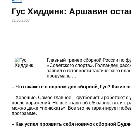
Home
Гус Хиддинк: Аршавин оста
31.05.2007
Главный тренер сборной России по ф
«Советского спорта». Голландец расс
заявил о готовности тактического пла
продуманы…
– Что скажете о первом дне сборной, Гус? Какие 
– Хорошие. Самое главное – футболисты работают с у
после поражений. Но все знают об обязанностях и с 
можно даже «понюхать». Все это не гарантирует побе
программе.
– Как успел проявить себя новичок сборной Будя