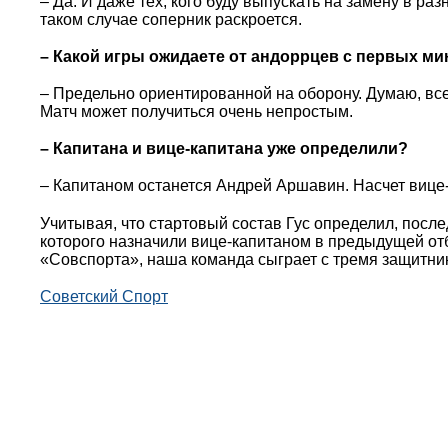
– Да. И даже тех, кого буду выпускать на замену в ра
таком случае соперник раскроется.
– Какой игры ожидаете от андоррцев с первых ми
– Предельно ориентированной на оборону. Думаю, вс
Матч может получиться очень непростым.
– Капитана и вице-капитана уже определили?
– Капитаном останется Андрей Аршавин. Насчет вице-к
Учитывая, что стартовый состав Гус определил, после
которого назначили вице-капитаном в предыдущей отб
«Совспорта», наша команда сыграет с тремя защитни
Советский Спорт