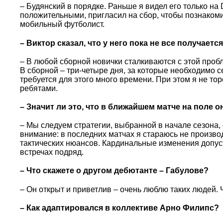
– Будянский в порядке. Раньше я видел его только н
положительными, пригласил на сбор, чтобы познаком
мобильный футболист.
– Виктор сказал, что у него пока не все получаетс
– В любой сборной новички сталкиваются с этой проб
В сборной – три-четыре дня, за которые необходимо се
требуется для этого много времени. При этом я не то
ребятами.
– Значит ли это, что в ближайшем матче на поле о
– Мы следуем стратегии, выбранной в начале сезона,
внимание: в последних матчах я стараюсь не произво
тактических нюансов. Кардинальные изменения допуст
встречах подряд.
– Что скажете о другом дебютанте – Габулове?
– Он открыт и приветлив – очень люблю таких людей. Ч
– Как адаптировался в коллективе Арно Филипс?