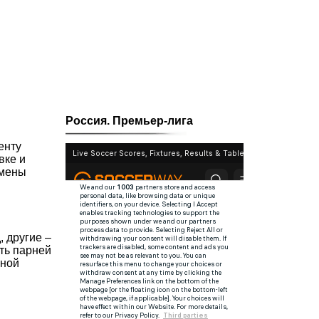
Россия. Премьер-лига
енту
вке и
амены
 другие –
ть парней
лной