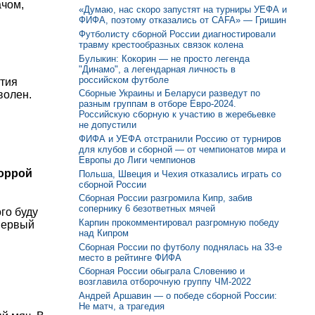
ачом,
«Думаю, нас скоро запустят на турниры УЕФА и
ФИФА, поэтому отказались от CAFA» — Гришин
Футболисту сборной России диагностировали
травму крестообразных связок колена
Булыкин: Кокорин — не просто легенда
"Динамо", а легендарная личность в
российском футболе
ятия
Сборные Украины и Беларуси разведут по
волен.
разным группам в отборе Евро-2024.
Российскую сборную к участию в жеребьевке
не допустили
ФИФА и УЕФА отстранили Россию от турниров
для клубов и сборной — от чемпионатов мира и
Европы до Лиги чемпионов
доррой
Польша, Швеция и Чехия отказались играть со
сборной России
Сборная России разгромила Кипр, забив
сопернику 6 безответных мячей
го буду
Карпин прокомментировал разгромную победу
 первый
над Кипром
Сборная России по футболу поднялась на 33-е
место в рейтинге ФИФА
Сборная России обыграла Словению и
возглавила отборочную группу ЧМ-2022
Андрей Аршавин — о победе сборной России:
Не матч, а трагедия