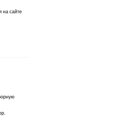
 на сайте
борную
ор.