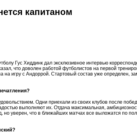
нется капитаном
утболу Гус Хиддинк дал эксклюзивное интервью корреспонд
казал, что доволен работой футболистов на первой трениро
на на игру с Андоррой. Стартовый состав уже определен, з
впечатления?
довольствием. Одни приехали из своих клубов после побед,
радостью выполняют их. Отдача максимальная, амбициознос
д, но уверен, что в ближайших матчах все выложатся по по
нский?