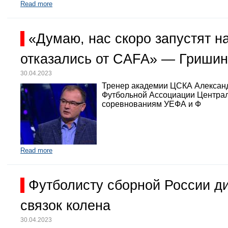
Read more
«Думаю, нас скоро запустят 
отказались от CAFA» — Гришин
30.04.2023
Тренер академии ЦСКА Александр
Футбольной Ассоциации Централь
соревнованиям УЕФА и Ф
Read more
Футболисту сборной России д
связок колена
30.04.2023