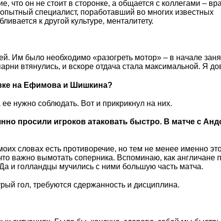
, что он не стоит в сторонке, а общается с коллегами – вр
– опытный специалист, поработавший во многих известных
ливается к другой культуре, менталитету.
ей. Им было необходимо «разогреть мотор» – в начале зан
парни втянулись, и вскоре отдача стала максимальной. Я до
овке на Ефимова и Шишкина?
 ее нужно соблюдать. Вот и прикрикнул на них.
янно просили игроков атаковать быстро. В матче с Ан
моих словах есть противоречие, но тем не менее именно это
 что важно вымотать соперника. Вспоминаю, как англичане
. Да и голландцы мучились с ними большую часть матча.
стрый гол, требуются сдержанность и дисциплина.