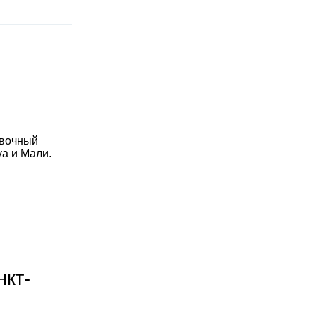
овочный
уа и Мали.
нкт-