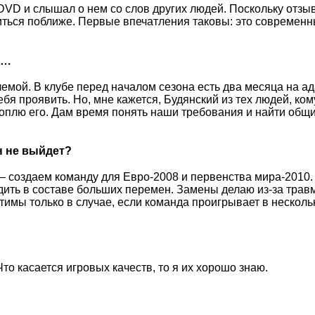
а DVD и слышал о нем со слов других людей. Поскольку отз
иться поближе. Первые впечатления таковы: это современн
я…
лемой. В клубе перед началом сезона есть два месяца на а
бя проявить. Но, мне кажется, Будянский из тех людей, ком
роплю его. Дам время понять наши требования и найти общи
н не выйдет?
 – создаем команду для Евро-2008 и первенства мира-2010.
дить в составе больших перемен. Замены делаю из-за трав
имы только в случае, если команда проигрывает в несколь
то касается игровых качеств, то я их хорошо знаю.