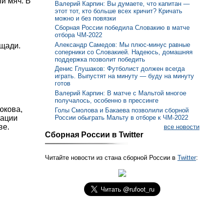
ый мяч. В
Валерий Карпин: Вы думаете, что капитан —
этот тот, кто больше всех кричит? Кричать
можно и без повязки
Сборная России победила Словакию в матче
отбора ЧМ-2022
Александр Самедов: Мы плюс-минус равные
ощади.
соперники со Словакией. Надеюсь, домашняя
поддержка позволит победить
Денис Глушаков: Футболист должен всегда
играть. Выпустят на минуту — буду на минуту
готов
Валерий Карпин: В матче с Мальтой многое
получалось, особенно в прессинге
юкова,
Голы Смолова и Бакаева позволили сборной
мации
России обыграть Мальту в отборе к ЧМ-2022
ве.
все новости
Сборная России в Twitter
Читайте новости из стана сборной России в
Twitter
: