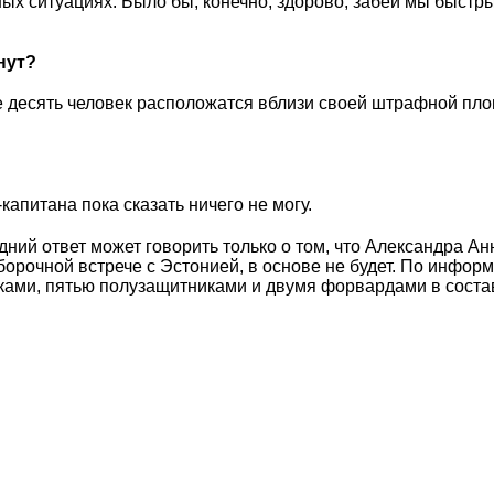
зных ситуациях. Было бы, конечно, здорово, забей мы быстр
нут?
е десять человек расположатся вблизи своей штрафной пл
апитана пока сказать ничего не могу.
дний ответ может говорить только о том, что Александра Ан
орочной встрече с Эстонией, в основе не будет. По инфор
ками, пятью полузащитниками и двумя форвардами в соста