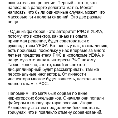
окончательное решение. Первый - это то, что
написано в рапорте делегата матча. Может
написать, что были одиночные случаи, может, что
массовые, эти полеты сидений. Это две разные
вещи.
- Один из факторов - это авторитет РФС в УЕФА,
потому что инспектор, как знаю из опыта,
принимая решение, будет советоваться с
руководством УЕФА. Вот здесь у нас, к сожалению,
есть проблема, поскольку у нас впервые за много
лет нет представителя РФС в исполкоме УЕФА, и
напрямую отстаивать интересы РФС некому.
Также, конечно, это то, какой инспектор
дисциплинарный будет рассматривать, там же
персональные инспектора. От личности
инспектора многое будет зависеть, насколько он
лоялен к нам, к РФС.
Напомним, что матч был сорван по вине
черногорских болельщиков. Сначала они попали
файером в голову вратарю россиян Игорю
Акинфееву, а затем продолжили бесчинства на
трибунах, что и повлекло отмену соревнований.