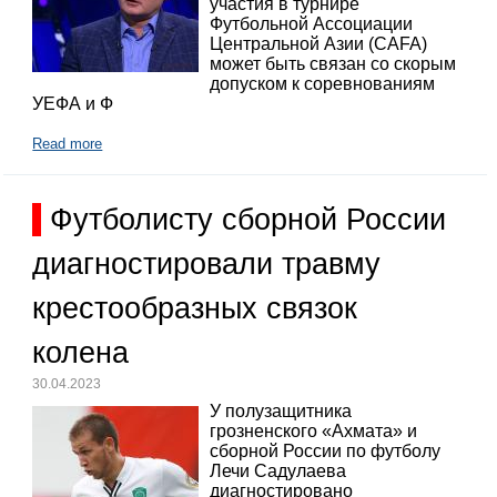
участия в турнире
Футбольной Ассоциации
Центральной Азии (CAFA)
может быть связан со скорым
допуском к соревнованиям
УЕФА и Ф
Read more
Футболисту сборной России
диагностировали травму
крестообразных связок
колена
30.04.2023
У полузащитника
грозненского «Ахмата» и
сборной России по футболу
Лечи Садулаева
диагностировано