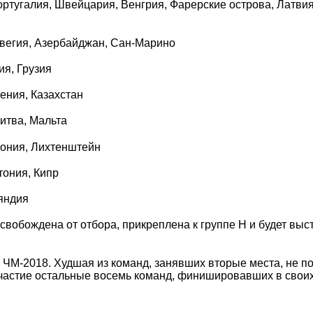
ртугалия, Швейцария, Венгрия, Фарерские острова, Латвия
вегия, Азербайджан, Сан-Марино
ия, Грузия
ения, Казахстан
итва, Мальта
дония, Лихтенштейн
тония, Кипр
ляндия
свобождена от отбора, прикреплена к группе Н и будет выс
 ЧМ-2018. Худшая из команд, занявших вторые места, не п
участие остальные восемь команд, финишировавших в своих