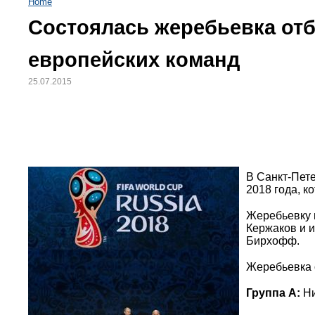
Home
Состоялась жеребьевка отб
европейских команд
25.07.2015
В Санкт-Пет
2018 года, к
Жеребьевку 
Кержаков и 
Бирхофф.
Жеребьевка 
Группа A:
Ни