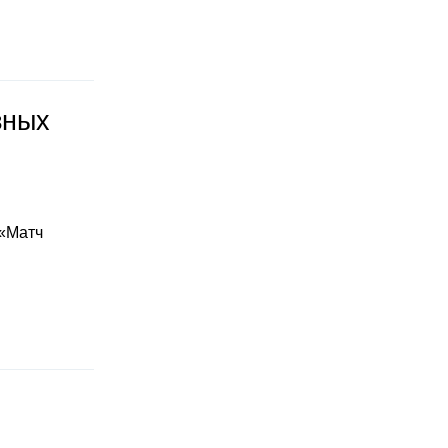
зных
 «Матч