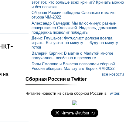
этот тот, кто больше всех кричит? Кричать можно
и без повязки
Сборная России победила Словакию в матче
отбора ЧМ-2022
Александр Самедов: Мы плюс-минус равные
соперники со Словакией. Надеюсь, домашняя
поддержка позволит победить
Денис Глушаков: Футболист должен всегда
играть. Выпустят на минуту — буду на минуту
нкт-
готов
Валерий Карпин: В матче с Мальтой многое
получалось, особенно в прессинге
Голы Смолова и Бакаева позволили сборной
России обыграть Мальту в отборе к ЧМ-2022
я на
все новости
Сборная России в Twitter
Читайте новости из стана сборной России в
Twitter
: