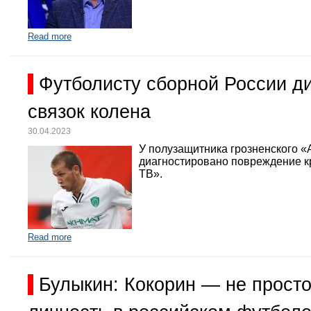
Read more
Футболисту сборной России д
связок колена
30.04.2023
У полузащитника грозненского «
диагностировано повреждение кр
ТВ».
Read more
Булыкин: Кокорин — не просто