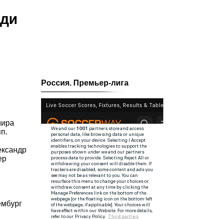
еди
Россия. Премьер-лига
мира
п.
ександр
ер
ембург