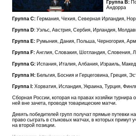
Группа B:
По
Андорра
Группа C:
Германия, Чехия, Северная Ирландия, Нор
Группа D
: Уэльс, Австрия, Сербия, Ирландия, Молдав
Группа E:
Румыния, Дания, Польша, Черногория, Арм
Группа F:
Англия, Словакия, Шотландия, Словения, Л
Группа G:
Испания, Италия, Албания, Израиль, Маке
Группа H:
Бельгия, Босния и Герцеговина, Греция, Эс
Группа I:
Хорватия, Исландия, Украина, Турция, Фин
Сборная России, которая на правах хозяйки турнира о
ней вне зачета, проводя товарищеские матчи.
Девять победителей групп получат прямые путевки на
право сыграть в стыковых матчах, в которых примут 
на второй позиции.