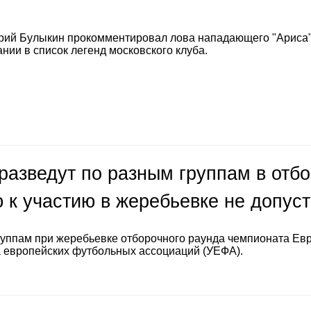
е
рий Булыкин прокомментировал лова нападающего "Ариса
нии в список легенд московского клуба.
разведут по разным группам в отб
 к участию в жеребьевке не допус
руппам при жеребьевке отборочного раунда чемпионата Ев
а европейских футбольных ассоциаций (УЕФА).