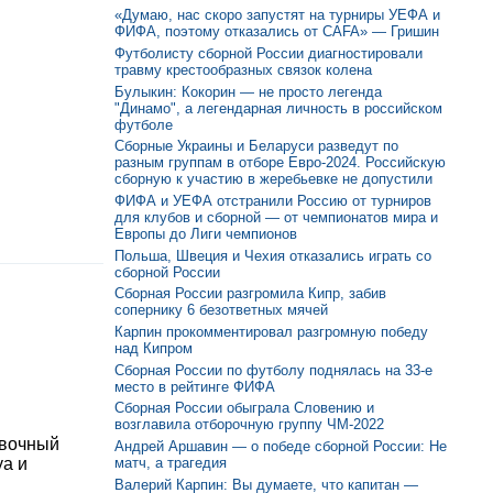
«Думаю, нас скоро запустят на турниры УЕФА и
ФИФА, поэтому отказались от CAFA» — Гришин
Футболисту сборной России диагностировали
травму крестообразных связок колена
Булыкин: Кокорин — не просто легенда
"Динамо", а легендарная личность в российском
футболе
Сборные Украины и Беларуси разведут по
разным группам в отборе Евро-2024. Российскую
сборную к участию в жеребьевке не допустили
ФИФА и УЕФА отстранили Россию от турниров
для клубов и сборной — от чемпионатов мира и
Европы до Лиги чемпионов
Польша, Швеция и Чехия отказались играть со
сборной России
Сборная России разгромила Кипр, забив
сопернику 6 безответных мячей
Карпин прокомментировал разгромную победу
над Кипром
Сборная России по футболу поднялась на 33-е
место в рейтинге ФИФА
Сборная России обыграла Словению и
возглавила отборочную группу ЧМ-2022
овочный
Андрей Аршавин — о победе сборной России: Не
матч, а трагедия
уа и
Валерий Карпин: Вы думаете, что капитан —