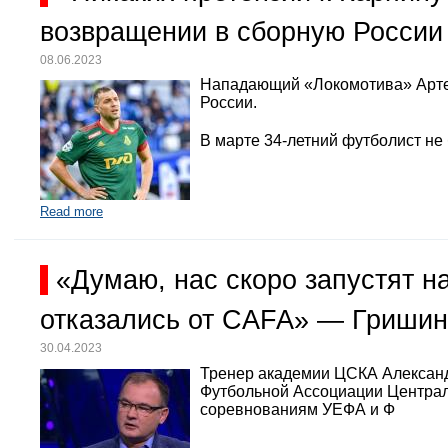
возвращении в сборную России
08.06.2023
Нападающий «Локомотива» Арте
России.
В марте 34-летний футболист не
Read more
«Думаю, нас скоро запустят 
отказались от CAFA» — Гришин
30.04.2023
Тренер академии ЦСКА Александр
Футбольной Ассоциации Централь
соревнованиям УЕФА и Ф