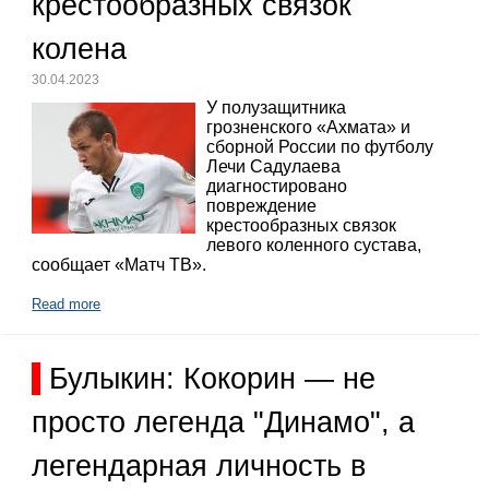
крестообразных связок
колена
30.04.2023
У полузащитника
грозненского «Ахмата» и
сборной России по футболу
Лечи Садулаева
диагностировано
повреждение
крестообразных связок
левого коленного сустава,
сообщает «Матч ТВ».
Read more
Булыкин: Кокорин — не
просто легенда "Динамо", а
легендарная личность в