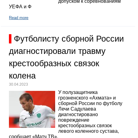
допуском к соревнованиям
УЕФА и Ф
Read more
Футболисту сборной России
диагностировали травму
крестообразных связок
колена
30.04.2023
У полузащитника
грозненского «Ахмата» и
сборной России по футболу
Лечи Садулаева
диагностировано
повреждение
крестообразных связок
левого коленного сустава,
сообщает «Матч ТВ».