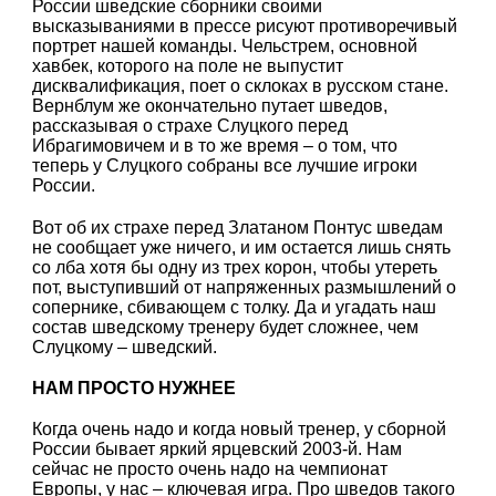
России шведские сборники своими
высказываниями в прессе рисуют противоречивый
портрет нашей команды. Чельстрем, основной
хавбек, которого на поле не выпустит
дисквалификация, поет о склоках в русском стане.
Вернблум же окончательно путает шведов,
рассказывая о страхе Слуцкого перед
Ибрагимовичем и в то же время – о том, что
теперь у Слуцкого собраны все лучшие игроки
России.
Вот об их страхе перед Златаном Понтус шведам
не сообщает уже ничего, и им остается лишь снять
со лба хотя бы одну из трех корон, чтобы утереть
пот, выступивший от напряженных размышлений о
сопернике, сбивающем с толку. Да и угадать наш
состав шведскому тренеру будет сложнее, чем
Слуцкому – шведский.
НАМ ПРОСТО НУЖНЕЕ
Когда очень надо и когда новый тренер, у сборной
России бывает яркий ярцевский 2003-й. Нам
сейчас не просто очень надо на чемпионат
Европы, у нас – ключевая игра. Про шведов такого