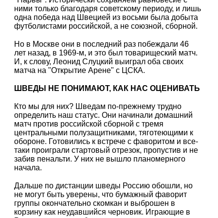
ними только благодаря советскому периоду, и лишь
одна победа над Швецией из восьми была добыта
футболистами российской, а не союзной, сборной.
Но в Москве они в последний раз побеждали 46
лет назад, в 1969-м, и это был товарищеский матч.
И, к слову, Леонид Слуцкий выиграл оба своих
матча на "Открытие Арене" с ЦСКА.
ШВЕДЫ НЕ ПОНИМАЮТ, КАК НАС ОЦЕНИВАТЬ
Кто мы для них? Шведам по-прежнему трудно
определить наш статус. Они начинали домашний
матч против российской сборной с тремя
центральными полузащитниками, тяготеющими к
обороне. Готовились к встрече с фаворитом и все-
таки проиграли стартовый отрезок, пропустив и не
забив пенальти. У них не вышло планомерного
начала.
Дальше по дистанции шведы Россию обошли, но
не могут быть уверены, что бумажный фаворит
группы окончательно скомкан и выброшен в
корзину как неудавшийся черновик. Играющие в