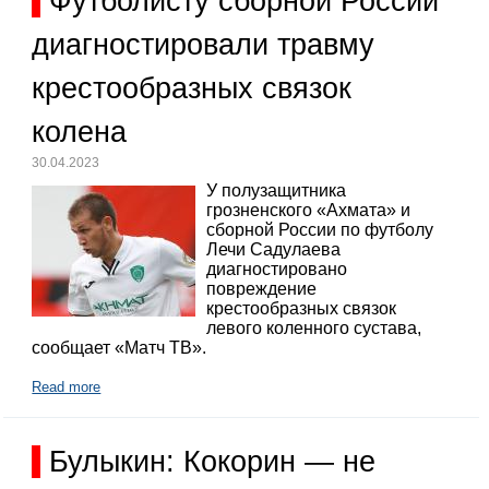
Футболисту сборной России
диагностировали травму
крестообразных связок
колена
30.04.2023
У полузащитника
грозненского «Ахмата» и
сборной России по футболу
Лечи Садулаева
диагностировано
повреждение
крестообразных связок
левого коленного сустава,
сообщает «Матч ТВ».
Read more
Булыкин: Кокорин — не