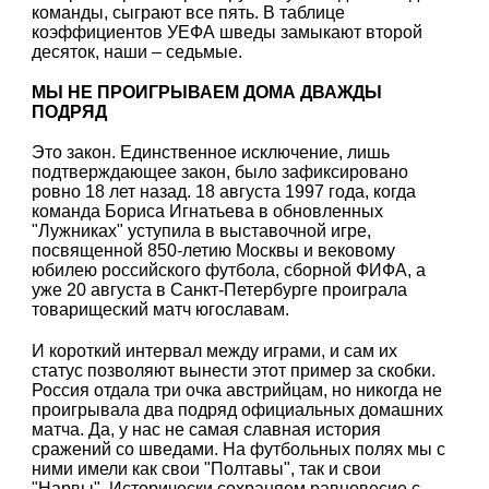
команды, сыграют все пять. В таблице
коэффициентов УЕФА шведы замыкают второй
десяток, наши – седьмые.
МЫ НЕ ПРОИГРЫВАЕМ ДОМА ДВАЖДЫ
ПОДРЯД
Это закон. Единственное исключение, лишь
подтверждающее закон, было зафиксировано
ровно 18 лет назад. 18 августа 1997 года, когда
команда Бориса Игнатьева в обновленных
"Лужниках" уступила в выставочной игре,
посвященной 850-летию Москвы и вековому
юбилею российского футбола, сборной ФИФА, а
уже 20 августа в Санкт-Петербурге проиграла
товарищеский матч югославам.
И короткий интервал между играми, и сам их
статус позволяют вынести этот пример за скобки.
Россия отдала три очка австрийцам, но никогда не
проигрывала два подряд официальных домашних
матча. Да, у нас не самая славная история
сражений со шведами. На футбольных полях мы с
ними имели как свои "Полтавы", так и свои
"Нарвы". Исторически сохраняем равновесие с