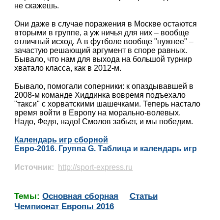
не скажешь.
Они даже в случае поражения в Москве остаются
вторыми в группе, а уж ничья для них – вообще
отличный исход. А в футболе вообще "нужнее" –
зачастую решающий аргумент в споре равных.
Бывало, что нам для выхода на большой турнир
хватало класса, как в 2012-м.
Бывало, помогали соперники: к опаздывавшей в
2008-м команде Хиддинка вовремя подъехало
"такси" с хорватскими шашечками. Теперь настало
время войти в Европу на морально-волевых.
Надо, Федя, надо! Смолов забьет, и мы победим.
Календарь игр сборной
Евро-2016. Группа G. Таблица и календарь игр
Источник:
http://sport-express.ru
Темы:
Основная сборная
Статьи
Чемпионат Европы 2016