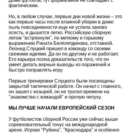
Доме футбола, тут формальное не совпадает с
фактическим.
Но, в любом случае, первые дни новой жизни – это
как первые часы после влажной уборки в доме:
пыль повседневности еще не успела заново
осесть, и дышится легко. Российскую сборную
летом "встряхнули", по меткому и горькому
выражению Рината Билялетдинова, отставкой.
Леонид Слуцкий пришел в команду со своими
свежими идеями. Да он по-другому и не работает.
Его карьера полна доказательств того, что он
умеет делать верные выводы из поражений и
быстро поправлять игру.
Первые тренировки Слуцкого были посвящены
закрытой тактической работе. Он начал с главного,
он зашел с козырей, он не тратил времени на
"знакомство с командой" и прочую чепуху.
МЫ ЛУЧШЕ НАЧАЛИ ЕВРОПЕЙСКИЙ СЕЗОН
У футболистов сборной России уже сейчас выше
соревновательный тонус на международной
арене. Игроки "Рубина", "Краснодара" и особенно