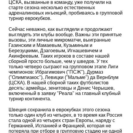
ЦСКА, вызванные в команду, уже получили на
старте сезона несколько естественных
адреналиновых инъекций, пробиваясь в групповой
турнир еврокубков.
Сейчас неважно, как выглядели и продолжают
выглядеть эти клубы вообще. Важны эти принятые
вызовы, эти личные микроматчи, выигранные
Газинским и Мамаевым, Кузьминым и
Березуцкими, Дзагоевым, Игнашевичем и
Акинфеевым. Таких игроков в составе нашей
сборной просто больше, чем у шведов. У тех
только четверо сыграют на групповом этапе Лиги
чемпионов: Ибрагимович ("ПСЖ"), Дурмаз
("Олимпиакос"), Левицки ("Мальме") да Вернблум
(ЦСКА). В нашей сборной таких футболистов
десять: армейцы, зенитовцы и Денис Черышев,
включенный в заявку "Реала" на главный клубный
турнир континента.
Швеция сохранила в еврокубках этого сезона
только один клуб из четырех, в то время как Россия
стала одной из четырех стран Европы, наряду с
Германией, Испанией и Францией, которая не
потеряла при отборе в групповую стадию ни одной