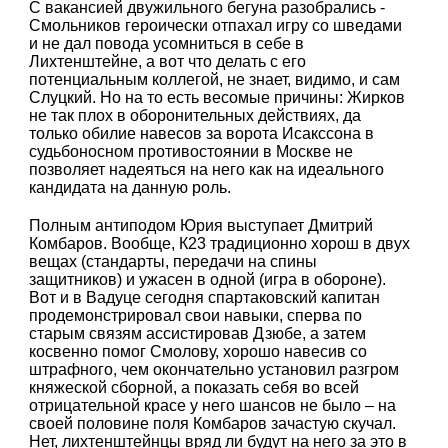
С вакансией двужильного бегуна разобрались -
Смольников героически отпахал игру со шведами
и не дал повода усомниться в себе в
Лихтенштейне, а вот что делать с его
потенциальным коллегой, не знает, видимо, и сам
Слуцкий. Но на то есть весомые причины: Жирков
не так плох в оборонительных действиях, да
только обилие навесов за ворота Исакссона в
судьбоносном противостоянии в Москве не
позволяет надеяться на него как на идеального
кандидата на данную роль.
Полным антиподом Юрия выступает Дмитрий
Комбаров. Вообще, К23 традиционно хорош в двух
вещах (стандарты, передачи на спины
защитников) и ужасен в одной (игра в обороне).
Вот и в Вадуце сегодня спартаковский капитан
продемонстрировал свои навыки, сперва по
старым связям ассистировав Дзюбе, а затем
косвенно помог Смолову, хорошо навесив со
штрафного, чем окончательно установил разгром
княжеской сборной, а показать себя во всей
отрицательной красе у него шансов не было – на
своей половине поля Комбаров зачастую скучал.
Нет, лихтенштейнцы вряд ли будут на него за это в