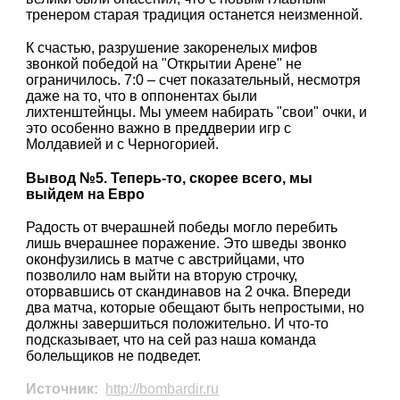
тренером старая традиция останется неизменной.
К счастью, разрушение закоренелых мифов
звонкой победой на "Открытии Арене" не
ограничилось. 7:0 – счет показательный, несмотря
даже на то, что в оппонентах были
лихтенштейнцы. Мы умеем набирать "свои" очки, и
это особенно важно в преддверии игр с
Молдавией и с Черногорией.
Вывод №5. Теперь-то, скорее всего, мы
выйдем на Евро
Радость от вчерашней победы могло перебить
лишь вчерашнее поражение. Это шведы звонко
оконфузились в матче с австрийцами, что
позволило нам выйти на вторую строчку,
оторвавшись от скандинавов на 2 очка. Впереди
два матча, которые обещают быть непростыми, но
должны завершиться положительно. И что-то
подсказывает, что на сей раз наша команда
болельщиков не подведет.
Источник:
http://bombardir.ru