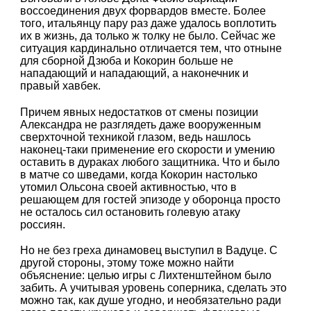
воссоединения двух форвардов вместе. Более
того, итальянцу пару раз даже удалось воплотить
их в жизнь, да только ж толку не было. Сейчас же
ситуация кардинально отличается тем, что отныне
для сборной Дзюба и Кокорин больше не
нападающий и нападающий, а наконечник и
правый хавбек.
Причем явных недостатков от смены позиции
Александра не разглядеть даже вооруженным
сверхточной техникой глазом, ведь нашлось
наконец-таки применение его скорости и умению
оставить в дураках любого защитника. Что и было
в матче со шведами, когда Кокорин настолько
утомил Ольсона своей активностью, что в
решающем для гостей эпизоде у оборонца просто
не осталось сил остановить голевую атаку
россиян.
Но не без греха динамовец выступил в Вадуце. С
другой стороны, этому тоже можно найти
объяснение: целью игры с Лихтенштейном было
забить. А учитывая уровень соперника, сделать это
можно так, как душе угодно, и необязательно ради