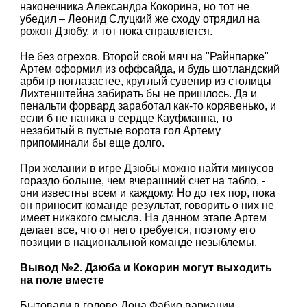
наконечника Александра Кокорина, но тот не
убедил – Леонид Слуцкий же сходу отрядил на
рожон Дзюбу, и тот пока справляется.
Не без огрехов. Второй свой мяч на "Райнпарке"
Артем оформил из оффсайда, и будь шотландский
арбитр поглазастее, круглый сувенир из столицы
Лихтенштейна забирать бы не пришлось. Да и
пенальти форвард заработал как-то корявенько, и
если б не паника в сердце Кауфманна, то
незабитый в пустые ворота гол Артему
припоминали бы еще долго.
При желании в игре Дзюбы можно найти минусов
гораздо больше, чем вчерашний счет на табло, -
они известны всем и каждому. Но до тех пор, пока
он приносит команде результат, говорить о них не
имеет никакого смысла. На данном этапе Артем
делает все, что от него требуется, поэтому его
позиции в национальной команде незыблемы.
Вывод №2. Дзюба и Кокорин могут выходить
на поле вместе
Бытовали в голове Дона Фабио вариации