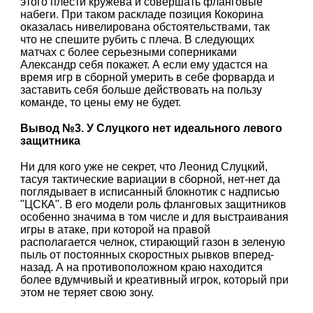
этого плести кружева и совершать фланговые
набеги. При таком раскладе позиция Кокорина
оказалась нивелирована обстоятельствами, так
что не спешите рубить с плеча. В следующих
матчах с более серьезными соперниками
Александр себя покажет. А если ему удастся на
время игр в сборной умерить в себе форварда и
заставить себя больше действовать на пользу
команде, то цены ему не будет.
Вывод №3. У Слуцкого нет идеального левого
защитника
Ни для кого уже не секрет, что Леонид Слуцкий,
тасуя тактические вариации в сборной, нет-нет да
поглядывает в исписанный блокнотик с надписью
"ЦСКА". В его модели роль фланговых защитников
особенно значима в том числе и для выстраивания
игры в атаке, при которой на правой
располагается челнок, стирающий газон в зеленую
пыль от постоянных скоростных рывков вперед-
назад. А на противоположном краю находится
более вдумчивый и креативный игрок, который при
этом не теряет свою зону.