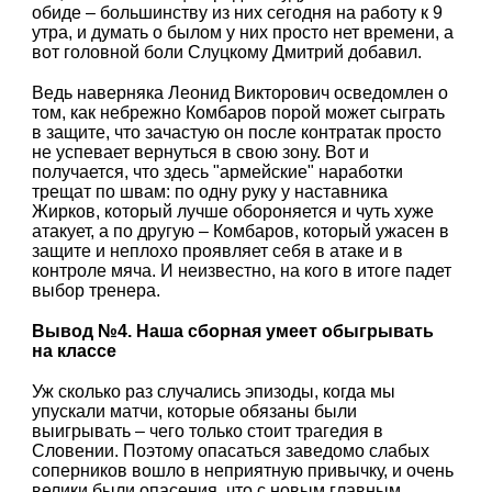
обиде – большинству из них сегодня на работу к 9
утра, и думать о былом у них просто нет времени, а
вот головной боли Слуцкому Дмитрий добавил.
Ведь наверняка Леонид Викторович осведомлен о
том, как небрежно Комбаров порой может сыграть
в защите, что зачастую он после контратак просто
не успевает вернуться в свою зону. Вот и
получается, что здесь "армейские" наработки
трещат по швам: по одну руку у наставника
Жирков, который лучше обороняется и чуть хуже
атакует, а по другую – Комбаров, который ужасен в
защите и неплохо проявляет себя в атаке и в
контроле мяча. И неизвестно, на кого в итоге падет
выбор тренера.
Вывод №4. Наша сборная умеет обыгрывать
на классе
Уж сколько раз случались эпизоды, когда мы
упускали матчи, которые обязаны были
выигрывать – чего только стоит трагедия в
Словении. Поэтому опасаться заведомо слабых
соперников вошло в неприятную привычку, и очень
велики были опасения, что с новым главным