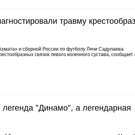
иагностировали травму крестообра
Ахмата» и сборной России по футболу Лечи Садулаева
естообразных связок левого коленного сустава, сообщает
 легенда "Динамо", а легендарная
е