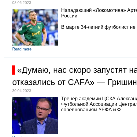
08.06.2023
Нападающий «Локомотива» Арте
России.
В марте 34-летний футболист не
Read more
«Думаю, нас скоро запустят 
отказались от CAFA» — Гришин
30.04.2023
Тренер академии ЦСКА Александр
Футбольной Ассоциации Централь
соревнованиям УЕФА и Ф