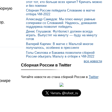
этот тот, кто больше всех кричит? Кричать можно
и без повязки
борную
Сборная России победила Словакию в матче
отбора ЧМ-2022
Александр Самедов: Мы плюс-минус равные
ор.
соперники со Словакией. Надеюсь, домашняя
поддержка позволит победить
Денис Глушаков: Футболист должен всегда
играть. Выпустят на минуту — буду на минуту
готов
Валерий Карпин: В матче с Мальтой многое
получалось, особенно в прессинге
Голы Смолова и Бакаева позволили сборной
России обыграть Мальту в отборе к ЧМ-2022
все новости
Сборная России в Twitter
Читайте новости из стана сборной России в
Twitter
:
урнире