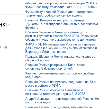
«Думаю, нас скоро запустят на турниры УЕФА и
ФИФА, поэтому отказались от CAFA» — Гришин
Футболисту сборной России диагностировали
травму крестообразных связок колена
Булыкин: Кокорин — не просто легенда
нкт-
"Динамо", а легендарная личность в российском
футболе
Сборные Украины и Беларуси разведут по
разным группам в отборе Евро-2024. Российскую
сборную к участию в жеребьевке не допустили
ФИФА и УЕФА отстранили Россию от турниров
я на
для клубов и сборной — от чемпионатов мира и
Европы до Лиги чемпионов
Польша, Швеция и Чехия отказались играть со
сборной России
Сборная России разгромила Кипр, забив
сопернику 6 безответных мячей
Карпин прокомментировал разгромную победу
над Кипром
Сборная России по футболу поднялась на 33-е
место в рейтинге ФИФА
Сборная России обыграла Словению и
возглавила отборочную группу ЧМ-2022
Андрей Аршавин — о победе сборной России: Не
матч, а трагедия
Валерий Карпин: Вы думаете, что капитан —