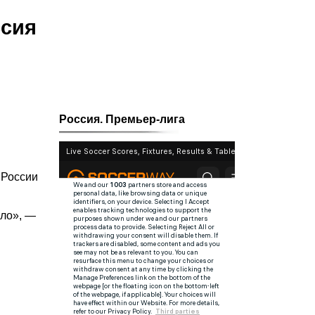
ссия
Россия. Премьер-лига
 России
ыло», —