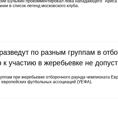
рий Булыкин прокомментировал лова нападающего "Ариса
нии в список легенд московского клуба.
разведут по разным группам в отб
 к участию в жеребьевке не допус
руппам при жеребьевке отборочного раунда чемпионата Ев
а европейских футбольных ассоциаций (УЕФА).