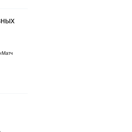
зных
 «Матч