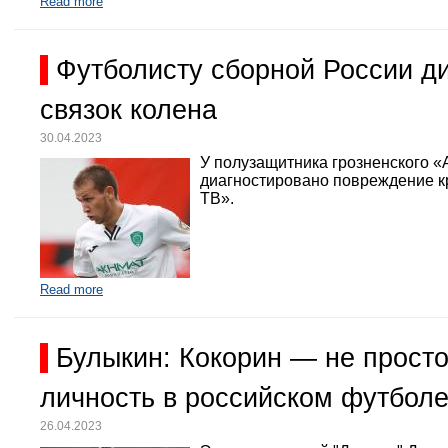
Read more
Футболисту сборной России д
связок колена
30.04.2023
У полузащитника грозненского «
диагностировано повреждение кр
ТВ».
Read more
Булыкин: Кокорин — не просто
личность в российском футбол
26.04.2023