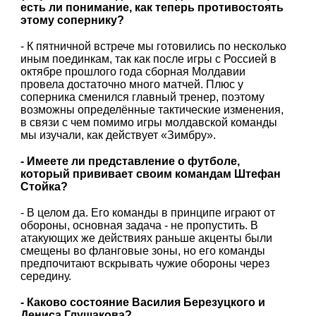
есть ли понимание, как теперь противостоять
этому сопернику?
- К пятничной встрече мы готовились по несколько
иным поединкам, так как после игры с Россией в
октябре прошлого года сборная Молдавии
провела достаточно много матчей. Плюс у
соперника сменился главный тренер, поэтому
возможны определённые тактические изменения,
в связи с чем помимо игры молдавской команды
мы изучали, как действует «Зимбру».
- Имеете ли представление о футболе,
который прививает своим командам Штефан
Стойка?
- В целом да. Его команды в принципе играют от
обороны, основная задача - не пропустить. В
атакующих же действиях раньше акценты были
смещены во фланговые зоны, но его команды
предпочитают вскрывать чужие обороны через
середину.
- Каково состояние Василия Березуцкого и
Дениса Глушакова?