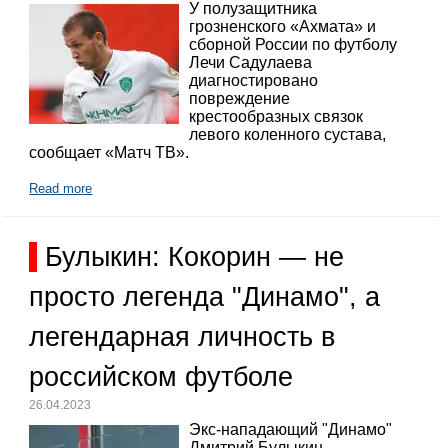
У полузащитника
грозненского «Ахмата» и
сборной России по футболу
Лечи Садулаева
диагностировано
повреждение
крестообразных связок
левого коленного сустава,
сообщает «Матч ТВ».
Read more
Булыкин: Кокорин — не
просто легенда "Динамо", а
легендарная личность в
российском футболе
26.04.2023
Экс-нападающий "Динамо"
Дмитрий Булыкин