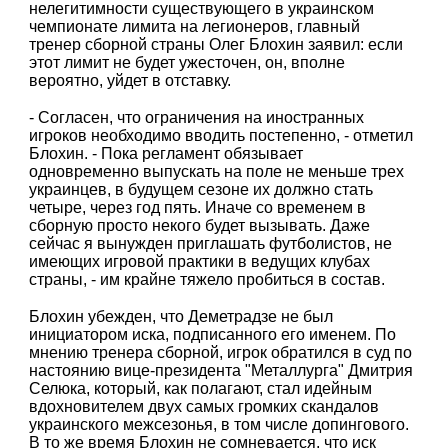
нелегитимности существующего в украинском
чемпионате лимита на легионеров, главный
тренер сборной страны Олег Блохин заявил: если
этот лимит не будет ужесточен, он, вполне
вероятно, уйдет в отставку.
- Согласен, что ограничения на иностранных
игроков необходимо вводить постепенно, - отметил
Блохин. - Пока регламент обязывает
одновременно выпускать на поле не меньше трех
украинцев, в будущем сезоне их должно стать
четыре, через год пять. Иначе со временем в
сборную просто некого будет вызывать. Даже
сейчас я вынужден приглашать футболистов, не
имеющих игровой практики в ведущих клубах
страны, - им крайне тяжело пробиться в состав.
Блохин убежден, что Деметрадзе не был
инициатором иска, подписанного его именем. По
мнению тренера сборной, игрок обратился в суд по
настоянию вице-президента "Металлурга" Дмитрия
Селюка, который, как полагают, стал идейным
вдохновителем двух самых громких скандалов
украинского межсезонья, в том числе допингового.
В то же время Блохин не сомневается, что иск