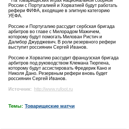
На товарищеских играх национальной сборной
России с Португалией и Хорватией будут работать
рефери ФИФА, входящие в элитную категорию
УЕФА.
Россию и Португалию рассудит сербская бригада
арбитров во главе с Милорадом Мажичем,
которому будут помогать Милован Ристич и
Далибор Джурджевич. В роли резервного рефери
выступит россиянин Сергей Иванов.
Россию и Хорватию рассудит французская бригада
арбитров под руководством Клемана Тюрпена,
которому будут ассистировать Фредерик Кано и
Николя Дано. Резервным рефери вновь будет
россиянин Сергей Иванов.
Источник:
http://www.rufoot.ru
Темы:
Товарищеские матчи