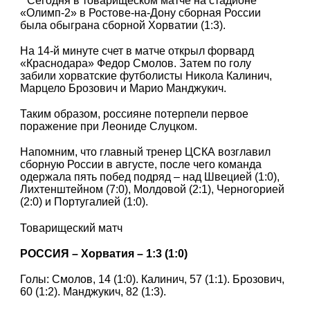
Сегодня в товарищеском матче на стадионе
«Олимп-2» в Ростове-на-Дону сборная России
была обыграна сборной Хорватии (1:3).
На 14-й минуте счет в матче открыл форвард
«Краснодара» Федор Смолов. Затем по голу
забили хорватские футболисты Никола Калинич,
Марцело Брозович и Марио Манджукич.
Таким образом, россияне потерпели первое
поражение при Леониде Слуцком.
Напомним, что главный тренер ЦСКА возглавил
сборную России в августе, после чего команда
одержала пять побед подряд – над Швецией (1:0),
Лихтенштейном (7:0), Молдовой (2:1), Черногорией
(2:0) и Португалией (1:0).
Товарищеский матч
РОССИЯ – Хорватия – 1:3 (1:0)
Голы: Смолов, 14 (1:0). Калинич, 57 (1:1). Брозович,
60 (1:2). Манджукич, 82 (1:3).