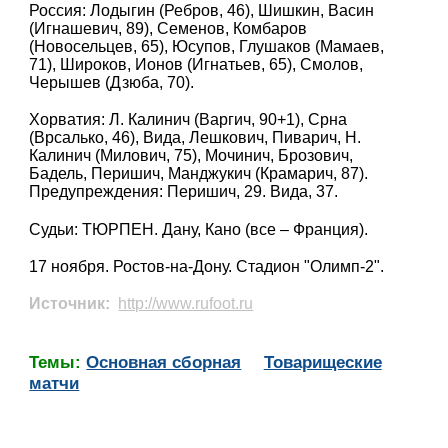
Россия: Лодыгин (Ребров, 46), Шишкин, Васин
(Игнашевич, 89), Семенов, Комбаров
(Новосельцев, 65), Юсупов, Глушаков (Мамаев,
71), Широков, Ионов (Игнатьев, 65), Смолов,
Черышев (Дзюба, 70).
Хорватия: Л. Калинич (Варгич, 90+1), Срна
(Врсалько, 46), Вида, Лешкович, Пиварич, Н.
Калинич (Милович, 75), Мочинич, Брозович,
Бадель, Перишич, Манджукич (Крамарич, 87).
Предупреждения: Перишич, 29. Вида, 37.
Судьи: ТЮРПЕН. Дану, Кано (все – Франция).
17 ноября. Ростов-на-Дону. Стадион "Олимп-2".
Источник:
http://www.rufoot.ru
Темы:
Основная сборная
Товарищеские
матчи