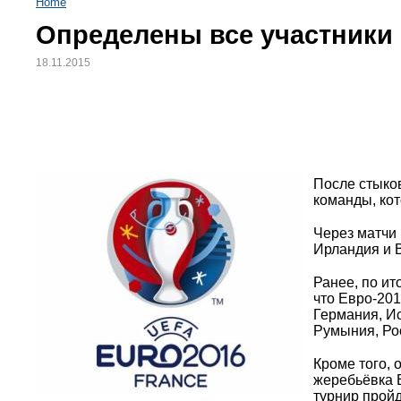
Home
Определены все участники
18.11.2015
После стыко
команды, ко
Через матчи
Ирландия и 
Ранее, по ит
что Евро-201
Германия, И
Румыния, Рос
Кроме того, 
жеребьёвка 
турнир пройд