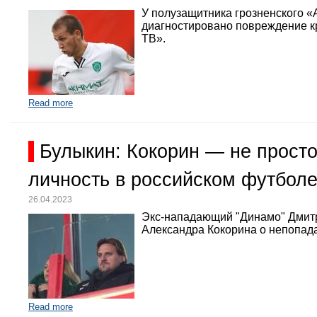
У полузащитника грозненского «
диагностировано повреждение кр
ТВ».
Read more
Булыкин: Кокорин — не просто
личность в российском футбол
26.04.2023
Экс-нападающий "Динамо" Дмит
Александра Кокорина о непопада
Read more