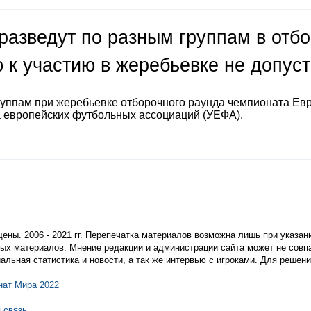
разведут по разным группам в отб
 к участию в жеребьевке не допус
руппам при жеребьевке отборочного раунда чемпионата Ев
а европейских футбольных ассоциаций (УЕФА).
ены. 2006 - 2021 гг. Перепечатка материалов возможна лишь при указан
мных материалов. Мнение редакции и администрации сайта может не сов
иальная статистика и новости, а так же интервью с игроками. Для реше
нат Мира 2022
 связь