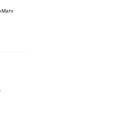
 «Матч
"