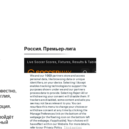
Россия. Премьер-лига
4
звестно,
глия,
рция.
ройдёт
ьный