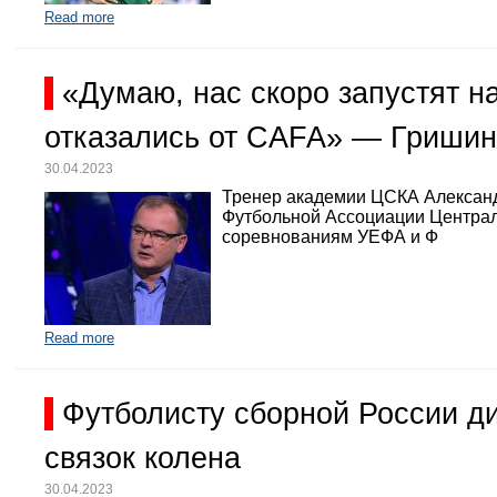
Read more
«Думаю, нас скоро запустят 
отказались от CAFA» — Гришин
30.04.2023
Тренер академии ЦСКА Александр
Футбольной Ассоциации Централь
соревнованиям УЕФА и Ф
Read more
Футболисту сборной России д
связок колена
30.04.2023