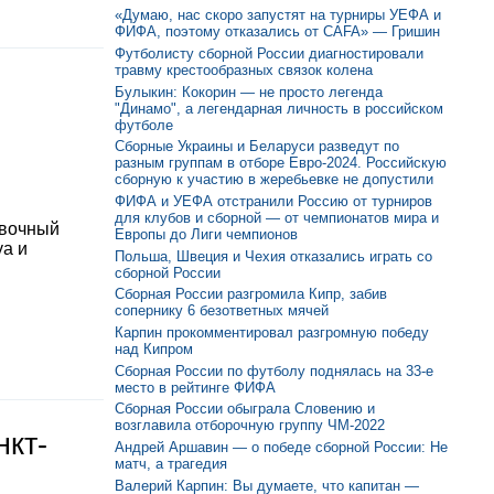
«Думаю, нас скоро запустят на турниры УЕФА и
ФИФА, поэтому отказались от CAFA» — Гришин
Футболисту сборной России диагностировали
травму крестообразных связок колена
Булыкин: Кокорин — не просто легенда
"Динамо", а легендарная личность в российском
футболе
Сборные Украины и Беларуси разведут по
разным группам в отборе Евро-2024. Российскую
сборную к участию в жеребьевке не допустили
ФИФА и УЕФА отстранили Россию от турниров
для клубов и сборной — от чемпионатов мира и
овочный
Европы до Лиги чемпионов
уа и
Польша, Швеция и Чехия отказались играть со
сборной России
Сборная России разгромила Кипр, забив
сопернику 6 безответных мячей
Карпин прокомментировал разгромную победу
над Кипром
Сборная России по футболу поднялась на 33-е
место в рейтинге ФИФА
Сборная России обыграла Словению и
возглавила отборочную группу ЧМ-2022
нкт-
Андрей Аршавин — о победе сборной России: Не
матч, а трагедия
Валерий Карпин: Вы думаете, что капитан —