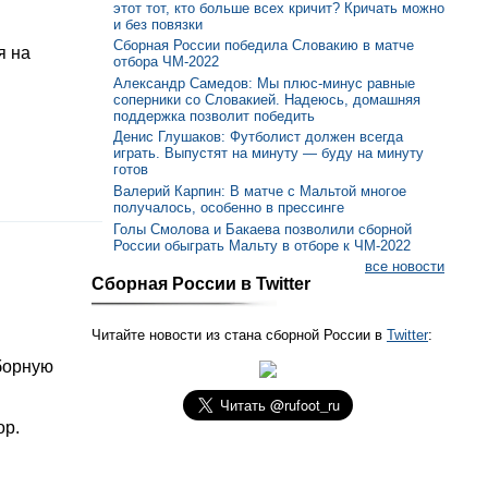
этот тот, кто больше всех кричит? Кричать можно
и без повязки
Сборная России победила Словакию в матче
я на
отбора ЧМ-2022
Александр Самедов: Мы плюс-минус равные
соперники со Словакией. Надеюсь, домашняя
поддержка позволит победить
Денис Глушаков: Футболист должен всегда
играть. Выпустят на минуту — буду на минуту
готов
Валерий Карпин: В матче с Мальтой многое
получалось, особенно в прессинге
Голы Смолова и Бакаева позволили сборной
России обыграть Мальту в отборе к ЧМ-2022
все новости
Сборная России в Twitter
Читайте новости из стана сборной России в
Twitter
:
борную
ор.