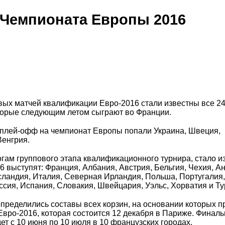
 Чемпионата Европы 2016
вых матчей квалификации Евро-2016 стали известны все 2
торые следующим летом сыграют во Франции.
 плей-офф на чемпионат Европы попали Украина, Швеция,
Венгрия.
огам группового этапа квалификационного турнира, стало и
6 выступят: Франция, Албания, Австрия, Бельгия, Чехия, Ан
сландия, Италия, Северная Ирландия, Польша, Португалия,
сия, Испания, Словакия, Швейцария, Уэльс, Хорватия и Ту
определились составы всех корзин, на основании которых п
Евро-2016, которая состоится 12 декабря в Париже. Финал
ет с 10 июня по 10 июля в 10 французских городах.