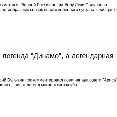
Ахмата» и сборной России по футболу Лечи Садулаева
естообразных связок левого коленного сустава, сообщает
 легенда "Динамо", а легендарная
е
рий Булыкин прокомментировал лова нападающего "Ариса
нии в список легенд московского клуба.