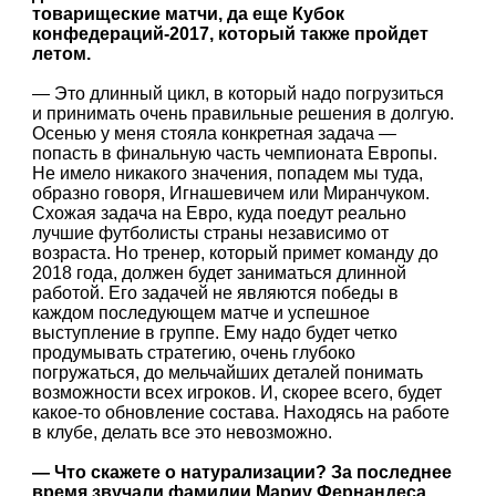
товарищеские матчи, да еще Кубок
конфедераций-2017, который также пройдет
летом.
— Это длинный цикл, в который надо погрузиться
и принимать очень правильные решения в долгую.
Осенью у меня стояла конкретная задача —
попасть в финальную часть чемпионата Европы.
Не имело никакого значения, попадем мы туда,
образно говоря, Игнашевичем или Миранчуком.
Схожая задача на Евро, куда поедут реально
лучшие футболисты страны независимо от
возраста. Но тренер, который примет команду до
2018 года, должен будет заниматься длинной
работой. Его задачей не являются победы в
каждом последующем матче и успешное
выступление в группе. Ему надо будет четко
продумывать стратегию, очень глубоко
погружаться, до мельчайших деталей понимать
возможности всех игроков. И, скорее всего, будет
какое-то обновление состава. Находясь на работе
в клубе, делать все это невозможно.
— Что скажете о натурализации? За последнее
время звучали фамилии Мариу Фернандеса,