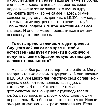
много лет живете в семье, ваши дети уже выросли,
и они вам в каких-то вещах, возможно, даже
надоели — это же не значит, что нужно вдруг
усыновить других. То же самое и здесь. Я уже
совсем по-другому воспринимаю ЦСКА, чем когда-
то. У нас такие внутренние отношения в клубе…
Это — твое, родное, близкое, настоящее, самое
главное. И оно не может превратиться в рутину,
поскольку это твоя жизнь.
— То есть представление, что для тренера
Слуцкого сейчас самое время, чтобы
естественным путем перейти в сборную и
получить таким образом новую мотивацию,
далеко от реальности?
— Не знаю. Все равно тренер — это работа. Могу
говорить только о своих ощущениях. А они таковы:
в ЦСКА я уже много лет чувствую себя органично и
ощущаю себя ответственным за людей, с
которыми работаю. Касается не только
футболистов, но и общения с руководителями
клуба, с тренерским штабом, с обслуживающим
персоналом. Да, сборная — это интересно. Новые
эмоции, впечатления, игроки, завоевания. Если