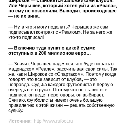
Широков — становятся заложниками клубов.
Или Черышев, который хотел уйти из «Реала»,
но ему не позволили. Выходит, происходящее
— не их вина.
— Ну, а что я могу поделать? Черышев же сам
подписывал контракт с «Реалом». Не за него же
кто-то подписал!
— Включив туда пункт о дикой сумме
отступных в 200 миллионов евро…
— Значит, Черышев надеялся, что будет играть в
мадридском «Реале», рассчитывал свои силы. Так
же, как и Широков со «Спартаком». Поэтому когда
говорят, что все зависит от клубов, — это
неправда. Судьба каждого футболиста в первую
очередь в его руках. Потому что он ставит все
подписи, он ведет переговоры, он выбирает.
Считаю, футболисты имеют очень большую
привилегию в этой жизни — решать собственную
судьбу.
Источник:
http://www.rufoot.ru