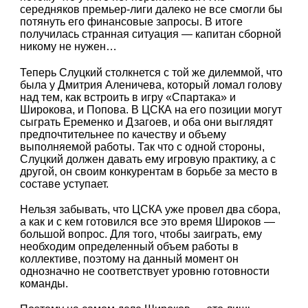
середняков премьер-лиги далеко не все смогли бы
потянуть его финансовые запросы. В итоге
получилась странная ситуация — капитан сборной
никому не нужен…
Теперь Слуцкий столкнется с той же дилеммой, что
была у Дмитрия Аленичева, который ломал голову
над тем, как встроить в игру «Спартака» и
Широкова, и Попова. В ЦСКА на его позиции могут
сыграть Еременко и Дзагоев, и оба они выглядят
предпочтительнее по качеству и объему
выполняемой работы. Так что с одной стороны,
Слуцкий должен давать ему игровую практику, а с
другой, он своим конкурентам в борьбе за место в
составе уступает.
Нельзя забывать, что ЦСКА уже провел два сбора,
а как и с кем готовился все это время Широков —
большой вопрос. Для того, чтобы заиграть, ему
необходим определенный объем работы в
коллективе, поэтому на данный момент он
однозначно не соответствует уровню готовности
команды.