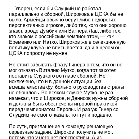
— Уверен, если бы Слуцкий не работал
параллельно в сборной, Широкова в ЦСКА бы не
было. Армейцы обычно берут либо недорогих
перспективных игроков, либо тех, кого они хорошо
знают, вроде Думбия или Вагнера Лав, либо тех,
кто знаком с российским чемпионатом, — как
Еременко или Натхо. Широков же в селекционную
политику клуба не вписывается, да и в целом он
ЦСКА попросту не нужен.
Не стоит забывать фразу Гинера о том, что он не
мог отказать Виталию Мутко, когда тот захотел
поставить Слуцкого во главе сборной. Не
исключено, что и в данной ситуации без
вмешательства футбольного руководства страны
не обошлось. Во всяком случае Мутко не раз
намекал, что и Широков, и Денисов нужны сборной
и должны быть обеспечены игровой практикой
перед чемпионатом Европы. И раз уж Гинер со
Слуцким не смог отказать, тот тут и подавно.
По сути, приглашение в команду, решающую
серьезные задачи, Широков получить не мог,
потому что у него нет перспективы. А из