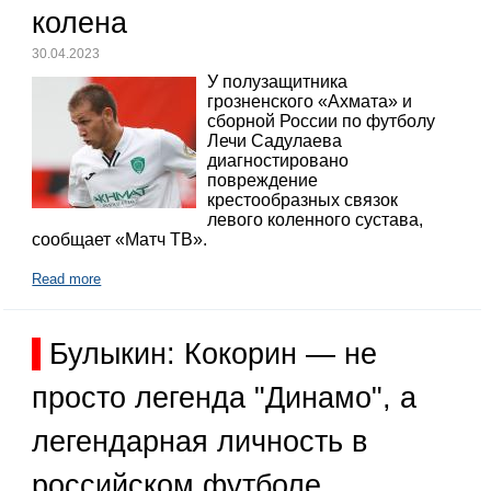
колена
30.04.2023
У полузащитника
грозненского «Ахмата» и
сборной России по футболу
Лечи Садулаева
диагностировано
повреждение
крестообразных связок
левого коленного сустава,
сообщает «Матч ТВ».
Read more
Булыкин: Кокорин — не
просто легенда "Динамо", а
легендарная личность в
российском футболе