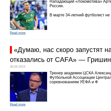
Нападающий «Локомотива» Арте
России.
В марте 34-летний футболист не
Read more
«Думаю, нас скоро запустят 
отказались от CAFA» — Гришин
30.04.2023
Тренер академии ЦСКА Александр
Футбольной Ассоциации Централь
соревнованиям УЕФА и Ф
Read more