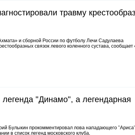
иагностировали травму крестообра
Ахмата» и сборной России по футболу Лечи Садулаева
естообразных связок левого коленного сустава, сообщает
 легенда "Динамо", а легендарная
е
рий Булыкин прокомментировал лова нападающего "Ариса
нии в список легенд московского клуба.