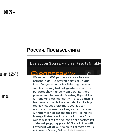
 из-
Россия. Премьер-лига
ии (2:4).
онид