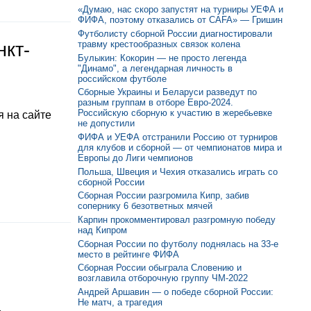
«Думаю, нас скоро запустят на турниры УЕФА и
ФИФА, поэтому отказались от CAFA» — Гришин
Футболисту сборной России диагностировали
травму крестообразных связок колена
нкт-
Булыкин: Кокорин — не просто легенда
"Динамо", а легендарная личность в
российском футболе
Сборные Украины и Беларуси разведут по
разным группам в отборе Евро-2024.
Российскую сборную к участию в жеребьевке
 на сайте
не допустили
ФИФА и УЕФА отстранили Россию от турниров
для клубов и сборной — от чемпионатов мира и
Европы до Лиги чемпионов
Польша, Швеция и Чехия отказались играть со
сборной России
Сборная России разгромила Кипр, забив
сопернику 6 безответных мячей
Карпин прокомментировал разгромную победу
над Кипром
Сборная России по футболу поднялась на 33-е
место в рейтинге ФИФА
Сборная России обыграла Словению и
возглавила отборочную группу ЧМ-2022
Андрей Аршавин — о победе сборной России:
Не матч, а трагедия