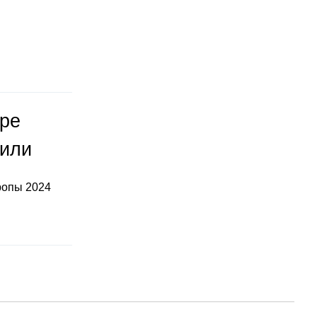
оре
тили
ропы 2024