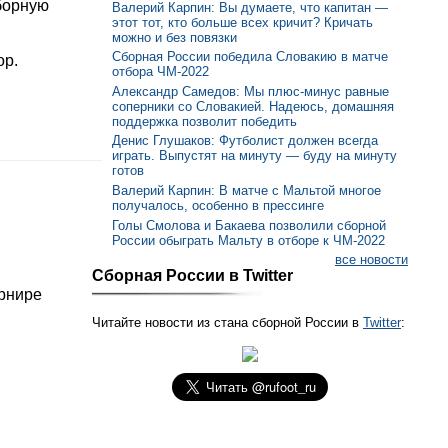
борную
Валерий Карпин: Вы думаете, что капитан —
этот тот, кто больше всех кричит? Кричать
можно и без повязки
Сборная России победила Словакию в матче
ор.
отбора ЧМ-2022
Александр Самедов: Мы плюс-минус равные
соперники со Словакией. Надеюсь, домашняя
поддержка позволит победить
Денис Глушаков: Футболист должен всегда
играть. Выпустят на минуту — буду на минуту
готов
Валерий Карпин: В матче с Мальтой многое
получалось, особенно в прессинге
Голы Смолова и Бакаева позволили сборной
России обыграть Мальту в отборе к ЧМ-2022
все новости
Сборная России в Twitter
урнире
Читайте новости из стана сборной России в
Twitter
: