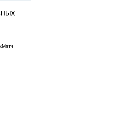
зных
 «Матч
"