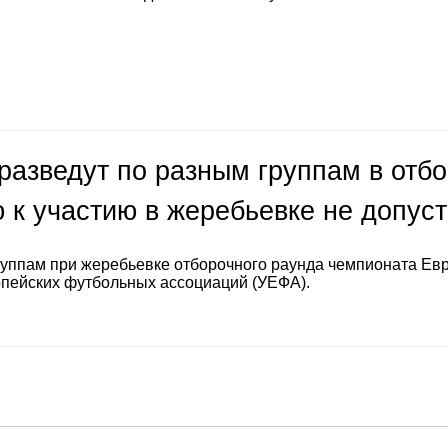
разведут по разным группам в отб
 к участию в жеребьевке не допус
руппам при жеребьевке отборочного раунда чемпионата Ев
опейских футбольных ассоциаций (УЕФА).