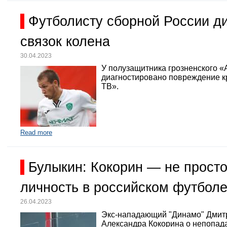
Футболисту сборной России д
связок колена
30.04.2023
У полузащитника грозненского «
диагностировано повреждение кр
ТВ».
Read more
Булыкин: Кокорин — не просто
личность в российском футбол
26.04.2023
Экс-нападающий "Динамо" Дмит
Александра Кокорина о непопада