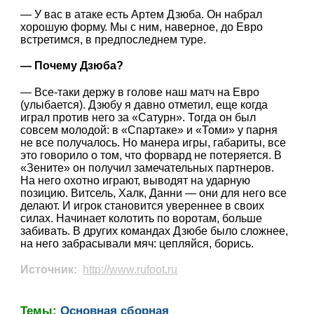
— У вас в атаке есть Артем Дзюба. Он набрал
хорошую форму. Мы с ним, наверное, до Евро
встретимся, в предпоследнем туре.
— Почему Дзюба?
— Все-таки держу в голове наш матч на Евро
(улыбается). Дзюбу я давно отметил, еще когда
играл против него за «Сатурн». Тогда он был
совсем молодой: в «Спартаке» и «Томи» у парня
не все получалось. Но манера игры, габариты, все
это говорило о том, что форвард не потеряется. В
«Зените» он получил замечательных партнеров.
На него охотно играют, выводят на ударную
позицию. Витсель, Халк, Данни — они для него все
делают. И игрок становится увереннее в своих
силах. Начинает колотить по воротам, больше
забивать. В других командах Дзюбе было сложнее,
на него забрасывали мяч: цепляйся, борись.
Источник:
http://www.rufoot.ru
Темы:
Основная сборная