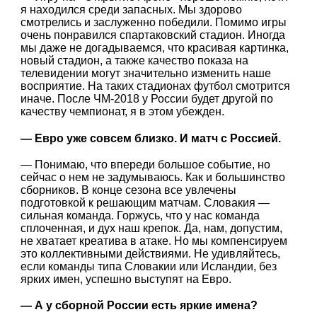
я находился среди запасных. Мы здорово
смотрелись и заслуженно победили. Помимо игры
очень понравился спартаковский стадион. Иногда
мы даже не догадываемся, что красивая картинка,
новый стадион, а также качество показа на
телевидении могут значительно изменить наше
восприятие. На таких стадионах футбол смотрится
иначе. После ЧМ-2018 у России будет другой по
качеству чемпионат, я в этом убежден.
— Евро уже совсем близко. И матч с Россией.
— Понимаю, что впереди большое событие, но
сейчас о нем не задумываюсь. Как и большинство
сборников. В конце сезона все увлечены
подготовкой к решающим матчам. Словакия —
сильная команда. Горжусь, что у нас команда
сплоченная, и дух наш крепок. Да, нам, допустим,
не хватает креатива в атаке. Но мы компенсируем
это коллективными действиями. Не удивляйтесь,
если команды типа Словакии или Исландии, без
ярких имен, успешно выступят на Евро.
— А у сборной России есть яркие имена?