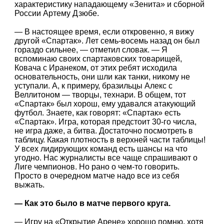
характеристику нападающему «Зенита» и сборной
России Артему Дзюбе.
— В настоящее время, если откровенно, я вижу
другой «Спартак». Лет семь-восемь назад он был
гораздо сильнее, — отметил словак. — Я
вспоминаю своих спартаковских товарищей,
Ковача с Иранеком, от этих ребят исходила
основательность, они шли как танки, никому не
уступали. А, к примеру, бразильцы Алекс с
Веллитоном — творцы, технари. В общем, тот
«Спартак» был хорош, ему удавался атакующий
футбол. Знаете, как говорят: «Спартак» есть
«Спартак». Игра, которая предстоит 30-го числа,
не игра даже, а битва. Достаточно посмотреть в
таблицу. Какая плотность в верхней части таблицы!
У всех лидирующих команд есть шансы на что
угодно. Нас журналисты все чаще спрашивают о
Лиге чемпионов. Но рано о чем-то говорить.
Просто в очередном матче надо все из себя
выжать.
— Как это было в матче первого круга.
— Игру на «Открытие Арене» хорошо помню, хотя