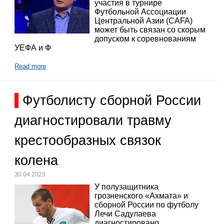
участия в турнире
Футбольной Ассоциации
Центральной Азии (CAFA)
может быть связан со скорым
допуском к соревнованиям
УЕФА и Ф
Read more
Футболисту сборной России
диагностировали травму
крестообразных связок
колена
30.04.2023
У полузащитника
грозненского «Ахмата» и
сборной России по футболу
Лечи Садулаева
диагностировано