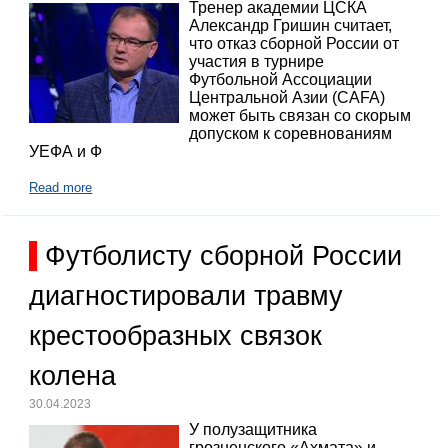
Тренер академии ЦСКА
Александр Гришин считает,
что отказ сборной России от
участия в турнире
Футбольной Ассоциации
Центральной Азии (CAFA)
может быть связан со скорым
допуском к соревнованиям
УЕФА и Ф
Read more
Футболисту сборной России
диагностировали травму
крестообразных связок
колена
30.04.2023
У полузащитника
грозненского «Ахмата» и