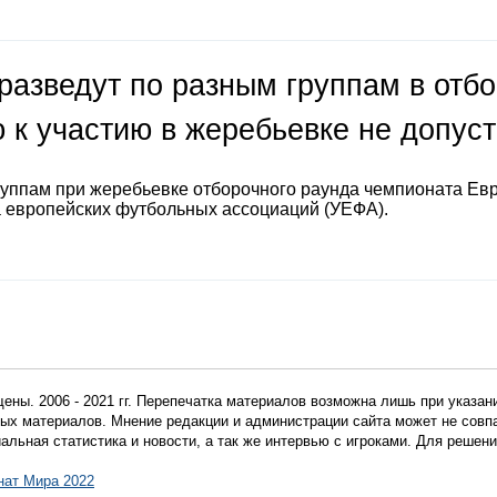
разведут по разным группам в отб
 к участию в жеребьевке не допус
руппам при жеребьевке отборочного раунда чемпионата Ев
а европейских футбольных ассоциаций (УЕФА).
ены. 2006 - 2021 гг. Перепечатка материалов возможна лишь при указан
мных материалов. Мнение редакции и администрации сайта может не сов
иальная статистика и новости, а так же интервью с игроками. Для реше
нат Мира 2022