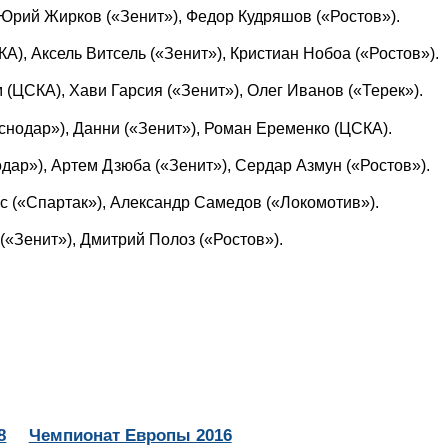
Юрий Жирков («Зенит»), Федор Кудряшов («Ростов»).
А), Аксель Витсель («Зенит»), Кристиан Нобоа («Ростов»).
(ЦСКА), Хави Гарсия («Зенит»), Олег Иванов («Терек»).
нодар»), Данни («Зенит»), Роман Еременко (ЦСКА).
ар»), Артем Дзюба («Зенит»), Сердар Азмун («Ростов»).
с («Спартак»), Александр Самедов («Локомотив»).
«Зенит»), Дмитрий Полоз («Ростов»).
8
Чемпионат Европы 2016