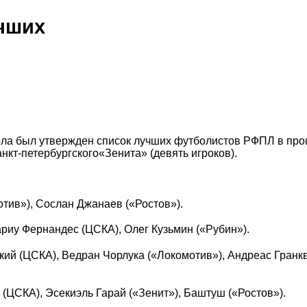
учших
ола был утвержден список лучших футболистов РФПЛ в п
нкт-петербургского«Зенита» (девять игроков).
тив»), Сослан Джанаев («Ростов»).
риу Фернандес (ЦСКА), Олег Кузьмин («Рубин»).
ий (ЦСКА), Ведран Чорлука («Локомотив»), Андреас Гранк
(ЦСКА), Эсекиэль Гарай («Зенит»), Баштуш («Ростов»).