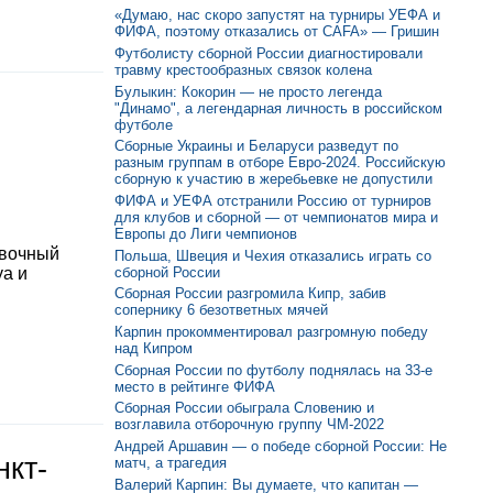
«Думаю, нас скоро запустят на турниры УЕФА и
ФИФА, поэтому отказались от CAFA» — Гришин
Футболисту сборной России диагностировали
травму крестообразных связок колена
Булыкин: Кокорин — не просто легенда
"Динамо", а легендарная личность в российском
футболе
Сборные Украины и Беларуси разведут по
разным группам в отборе Евро-2024. Российскую
сборную к участию в жеребьевке не допустили
ФИФА и УЕФА отстранили Россию от турниров
для клубов и сборной — от чемпионатов мира и
Европы до Лиги чемпионов
овочный
Польша, Швеция и Чехия отказались играть со
сборной России
уа и
Сборная России разгромила Кипр, забив
сопернику 6 безответных мячей
Карпин прокомментировал разгромную победу
над Кипром
Сборная России по футболу поднялась на 33-е
место в рейтинге ФИФА
Сборная России обыграла Словению и
возглавила отборочную группу ЧМ-2022
Андрей Аршавин — о победе сборной России: Не
нкт-
матч, а трагедия
Валерий Карпин: Вы думаете, что капитан —