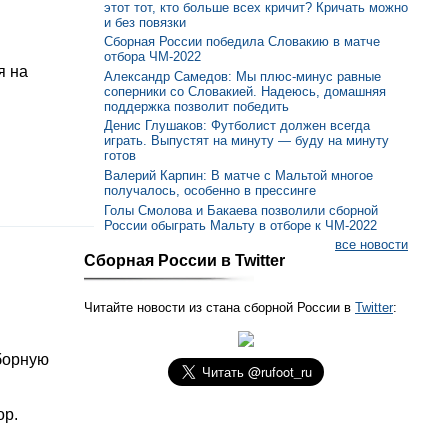
этот тот, кто больше всех кричит? Кричать можно
и без повязки
Сборная России победила Словакию в матче
отбора ЧМ-2022
я на
Александр Самедов: Мы плюс-минус равные
соперники со Словакией. Надеюсь, домашняя
поддержка позволит победить
Денис Глушаков: Футболист должен всегда
играть. Выпустят на минуту — буду на минуту
готов
Валерий Карпин: В матче с Мальтой многое
получалось, особенно в прессинге
Голы Смолова и Бакаева позволили сборной
России обыграть Мальту в отборе к ЧМ-2022
все новости
Сборная России в Twitter
Читайте новости из стана сборной России в
Twitter
:
борную
ор.