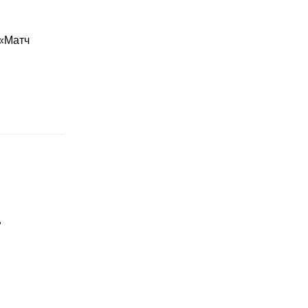
 «Матч
"