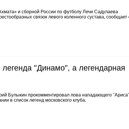
Ахмата» и сборной России по футболу Лечи Садулаева
естообразных связок левого коленного сустава, сообщает
 легенда "Динамо", а легендарная
е
рий Булыкин прокомментировал лова нападающего "Ариса
нии в список легенд московского клуба.