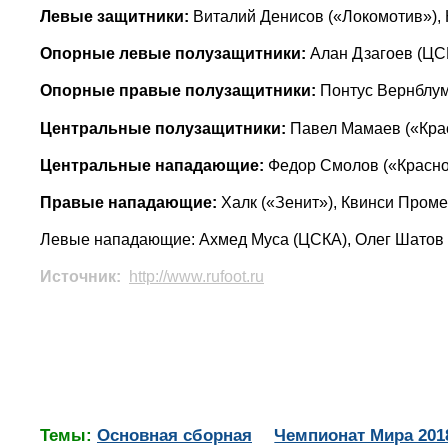
Левые защитники:
Виталий Денисов («Локомотив»), 
Опорные левые полузащитники:
Алан Дзагоев (ЦСК
Опорные правые полузащитники:
Понтус Вернблум 
Центральные полузащитники:
Павел Мамаев («Крас
Центральные нападающие:
Федор Смолов («Краснод
Правые нападающие:
Халк («Зенит»), Квинси Проме
Левые нападающие: Ахмед Муса (ЦСКА), Олег Шатов (
Источник:
http://www.rufoot.ru
Темы:
Основная сборная
Чемпионат Мира 201