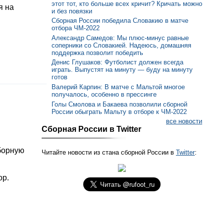
этот тот, кто больше всех кричит? Кричать можно
я на
и без повязки
Сборная России победила Словакию в матче
отбора ЧМ-2022
Александр Самедов: Мы плюс-минус равные
соперники со Словакией. Надеюсь, домашняя
поддержка позволит победить
Денис Глушаков: Футболист должен всегда
играть. Выпустят на минуту — буду на минуту
готов
Валерий Карпин: В матче с Мальтой многое
получалось, особенно в прессинге
Голы Смолова и Бакаева позволили сборной
России обыграть Мальту в отборе к ЧМ-2022
все новости
Сборная России в Twitter
борную
Читайте новости из стана сборной России в
Twitter
:
ор.