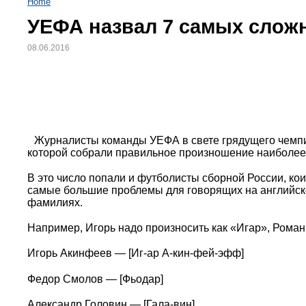
Home
УЕФА назвал 7 самых слож
08.06.2016
Журналисты команды УЕФА в свете грядущего чемпи
которой собрали правильное произношение наиболее 
В это число попали и футболисты сборной России, коих
самые большие проблемы для говорящих на английско
фамилиях.
Например, Игорь надо произносить как «Игар», Рома
Игорь Акинфеев — [Иг-ар А-кин-фей-эфф]
Федор Смолов — [Фьодар]
Александр Головин — [Гала-вин]