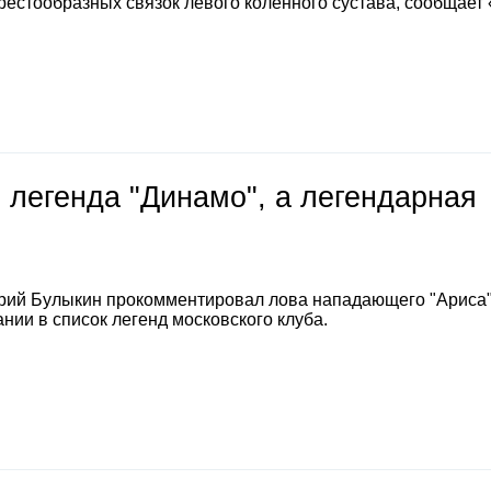
естообразных связок левого коленного сустава, сообщает
 легенда "Динамо", а легендарная
е
рий Булыкин прокомментировал лова нападающего "Ариса
нии в список легенд московского клуба.