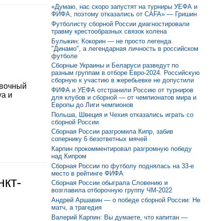
«Думаю, нас скоро запустят на турниры УЕФА и
ФИФА, поэтому отказались от CAFA» — Гришин
Футболисту сборной России диагностировали
травму крестообразных связок колена
Булыкин: Кокорин — не просто легенда
"Динамо", а легендарная личность в российском
футболе
Сборные Украины и Беларуси разведут по
разным группам в отборе Евро-2024. Российскую
сборную к участию в жеребьевке не допустили
овочный
ФИФА и УЕФА отстранили Россию от турниров
уа и
для клубов и сборной — от чемпионатов мира и
Европы до Лиги чемпионов
Польша, Швеция и Чехия отказались играть со
сборной России
Сборная России разгромила Кипр, забив
сопернику 6 безответных мячей
Карпин прокомментировал разгромную победу
над Кипром
Сборная России по футболу поднялась на 33-е
место в рейтинге ФИФА
нкт-
Сборная России обыграла Словению и
возглавила отборочную группу ЧМ-2022
Андрей Аршавин — о победе сборной России: Не
матч, а трагедия
Валерий Карпин: Вы думаете, что капитан —