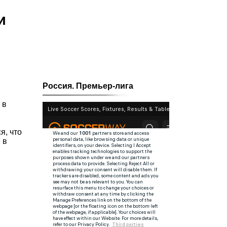
и
Россия. Премьер-лига
 в
я, что
 в