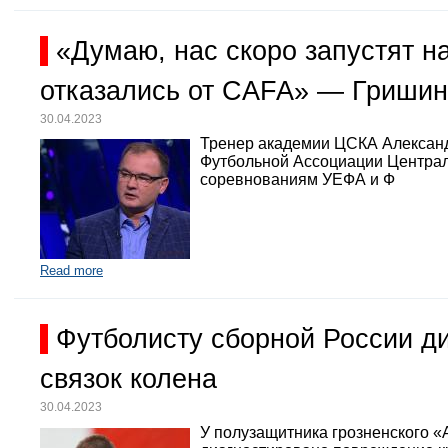
«Думаю, нас скоро запустят 
отказались от CAFA» — Гришин
30.04.2023
Тренер академии ЦСКА Александр
Футбольной Ассоциации Централь
соревнованиям УЕФА и Ф
Read more
Футболисту сборной России д
связок колена
30.04.2023
У полузащитника грозненского «