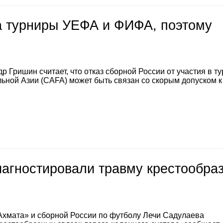
на турниры УЕФА и ФИФА, поэтому
 Гришин считает, что отказ сборной России от участия в т
ной Азии (CAFA) может быть связан со скорым допуском к
иагностировали травму крестообра
Ахмата» и сборной России по футболу Лечи Садулаева