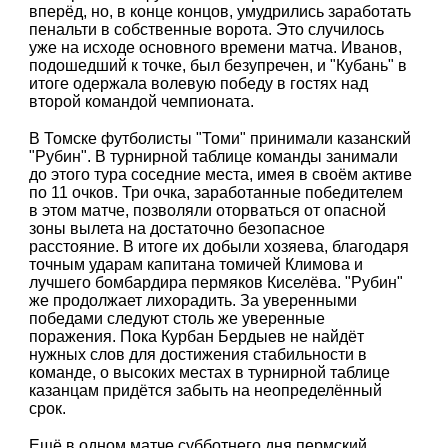
вперёд, но, в конце концов, умудрились заработать
пенальти в собственные ворота. Это случилось
уже на исходе основного времени матча. Иванов,
подошедший к точке, был безупречен, и "Кубань" в
итоге одержала волевую победу в гостях над
второй командой чемпионата.
В Томске футболисты "Томи" принимали казанский
"Рубин". В турнирной таблице команды занимали
до этого тура соседние места, имея в своём активе
по 11 очков. Три очка, заработанные победителем
в этом матче, позволяли оторваться от опасной
зоны вылета на достаточно безопасное
расстояние. В итоге их добыли хозяева, благодаря
точным ударам капитана томичей Климова и
лучшего бомбардира пермяков Киселёва. "Рубин"
же продолжает лихорадить. За уверенными
победами следуют столь же уверенные
поражения. Пока Курбан Бердыев не найдёт
нужных слов для достижения стабильности в
команде, о высоких местах в турнирной таблице
казанцам придётся забыть на неопределённый
срок.
Ещё в одном матче субботнего дня пермский