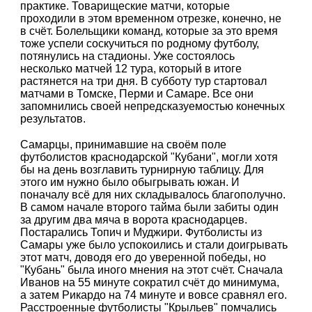
практике. Товарищеские матчи, которые
проходили в этом временном отрезке, конечно, не
в счёт. Болельщики команд, которые за это время
тоже успели соскучиться по родному футболу,
потянулись на стадионы. Уже состоялось
несколько матчей 12 тура, который в итоге
растянется на три дня. В субботу тур стартовал
матчами в Томске, Перми и Самаре. Все они
запомнились своей непредсказуемостью конечных
результатов.
Самарцы, принимавшие на своём поле
футболистов краснодарской "Кубани", могли хотя
бы на день возглавить турнирную таблицу. Для
этого им нужно было обыгрывать южан. И
поначалу всё для них складывалось благополучно.
В самом начале второго тайма были забиты один
за другим два мяча в ворота краснодарцев.
Постарались Топич и Муджири. Футболисты из
Самары уже было успокоились и стали доигрывать
этот матч, доводя его до уверенной победы, но
"Кубань" была иного мнения на этот счёт. Сначала
Иванов на 55 минуте сократил счёт до минимума,
а затем Рикардо на 74 минуте и вовсе сравнял его.
Расстроенные футболисты "Крыльев" помчались