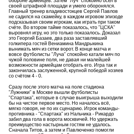
обороне армейцев. Затем "Луч" спокойно осел в
своей штрафной площади и умело оборонялся.
Главный тренер владивостокцев Сергей Павлов
не садился на скамейку, в каждом игровом эпизоде
подсказывая своим игрокам, как играть при таком
счёте. Во втором тайме показалось, что "ЦСКА"
выровнял игру, но это только показалось. Доказал
это Георгий Базаев, два раза заставлявший
голкипера гостей Вениамина Мандрыкина
вынимать мяч из сетки ворот. В конце матча и
вовсе футболисты "Луча" спокойно катали мяч по
чужой половине поля, не давая ни малейшей
возможности армейцам отобрать его. Игра так и
закончилась заслуженной, крупной победой хозяев
со счётом 4 - 0.
Сразу после этого матча на поле стадиона
"Лужники" в Москве вышли футболисты
"Спартака", которые в случае выигрыша выходили
бы на чистое первое место. Но началось всё,
мягко говоря, не по их сценарию. Игрок команды-
противника - "Спартака" из Нальчика - Рикардо
забил два гола в ворота москвичей. Но удержать
преимущество настырным гостям не удалось.
Сначала Титов, а затем и Павлюченко помогли