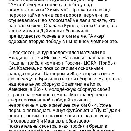
"Амкар" одержал волевую победу над
подмосковными "Химками". Пропустив в конце
первого тайма мяч в свои ворота, пермяки не
стушевались и во втором тайме дали понять, кто
на поле хозяин. Сначала Кушев, затем Савин, а в
конце матча и Дуймович обозначили
преимущество хозяев в этом матче. "Амкар"
одержал вторую победу в нынешнем чемпионате.
В воскресенье тур продолжился матчами во
Владивостоке и Москве. На самый край нашей
Родины прибыл чемпион России - ЦСКА. Прибыл
без Красича, но пока со своими основными
нападающими - Вагнером и Жо, которые совсем
скоро уедут в Бразилию в свои сборные: Вагнер - в
национальную сборную Бразилии на Копа
Америка, а Жо - в молодёжную сборную своей
страны на чемпионат мира. Матч завершился
сверхнеожиданной победой хозяев с
неприличным для армейцев счётом 0 - 4. Уже в
первые пятнадцать минут футболисты "Луча" дали
понять гостям, что на коне они отсюда не уедут.
Тихоновецкий и Иванов в образцово-
показательных контратаках пробили бреши в