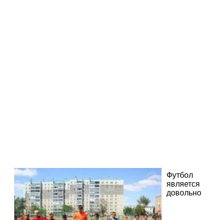
Футбол
является
довольно