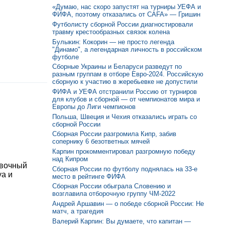
«Думаю, нас скоро запустят на турниры УЕФА и
ФИФА, поэтому отказались от CAFA» — Гришин
Футболисту сборной России диагностировали
травму крестообразных связок колена
Булыкин: Кокорин — не просто легенда
"Динамо", а легендарная личность в российском
футболе
Сборные Украины и Беларуси разведут по
разным группам в отборе Евро-2024. Российскую
сборную к участию в жеребьевке не допустили
ФИФА и УЕФА отстранили Россию от турниров
для клубов и сборной — от чемпионатов мира и
Европы до Лиги чемпионов
Польша, Швеция и Чехия отказались играть со
сборной России
Сборная России разгромила Кипр, забив
сопернику 6 безответных мячей
Карпин прокомментировал разгромную победу
над Кипром
овочный
Сборная России по футболу поднялась на 33-е
уа и
место в рейтинге ФИФА
Сборная России обыграла Словению и
возглавила отборочную группу ЧМ-2022
Андрей Аршавин — о победе сборной России: Не
матч, а трагедия
Валерий Карпин: Вы думаете, что капитан —