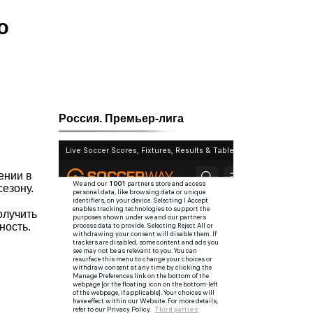
о
Россия. Премьер-лига
ении в
езону.
олучить
ность.