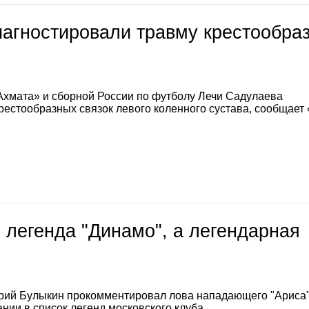
иагностировали травму крестообра
Ахмата» и сборной России по футболу Лечи Садулаева
естообразных связок левого коленного сустава, сообщает
 легенда "Динамо", а легендарная
е
рий Булыкин прокомментировал лова нападающего "Ариса
нии в список легенд московского клуба.