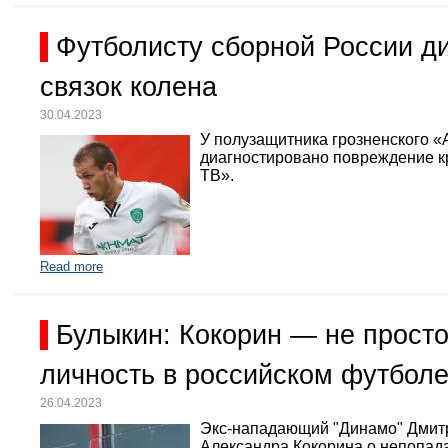
Футболисту сборной России д
связок колена
30.04.2023
У полузащитника грозненского «
диагностировано повреждение кр
ТВ».
Read more
Булыкин: Кокорин — не просто
личность в российском футбол
26.04.2023
Экс-нападающий "Динамо" Дмит
Александра Кокорина о непопада