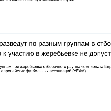
разведут по разным группам в отб
 к участию в жеребьевке не допус
руппам при жеребьевке отборочного раунда чемпионата Ев
а европейских футбольных ассоциаций (УЕФА).