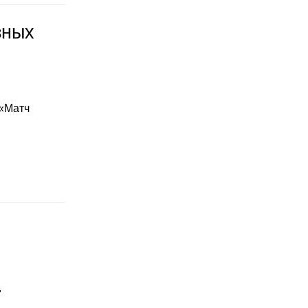
зных
 «Матч
"