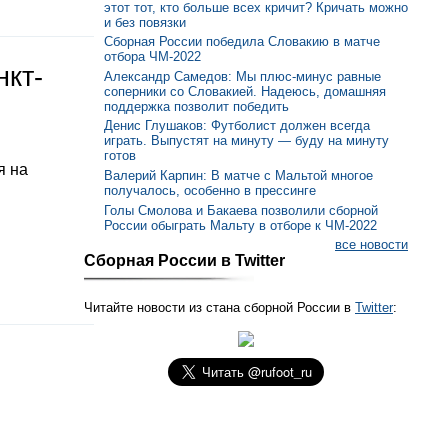
этот тот, кто больше всех кричит? Кричать можно
и без повязки
Сборная России победила Словакию в матче
отбора ЧМ-2022
нкт-
Александр Самедов: Мы плюс-минус равные
соперники со Словакией. Надеюсь, домашняя
поддержка позволит победить
Денис Глушаков: Футболист должен всегда
играть. Выпустят на минуту — буду на минуту
готов
я на
Валерий Карпин: В матче с Мальтой многое
получалось, особенно в прессинге
Голы Смолова и Бакаева позволили сборной
России обыграть Мальту в отборе к ЧМ-2022
все новости
Сборная России в Twitter
Читайте новости из стана сборной России в
Twitter
: