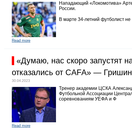
Нападающий «Локомотива» Арте
России.
В марте 34-летний футболист не
Read more
«Думаю, нас скоро запустят 
отказались от CAFA» — Гришин
30.04.2023
Тренер академии ЦСКА Александр
Футбольной Ассоциации Централь
соревнованиям УЕФА и Ф
Read more