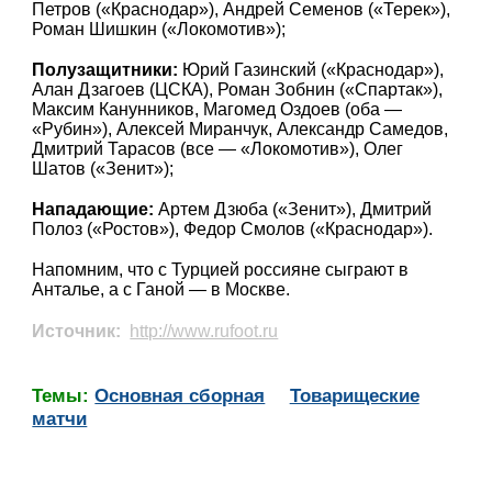
Петров («Краснодар»), Андрей Семенов («Терек»),
Роман Шишкин («Локомотив»);
Полузащитники:
Юрий Газинский («Краснодар»),
Алан Дзагоев (ЦСКА), Роман Зобнин («Спартак»),
Максим Канунников, Магомед Оздоев (оба —
«Рубин»), Алексей Миранчук, Александр Самедов,
Дмитрий Тарасов (все — «Локомотив»), Олег
Шатов («Зенит»);
Нападающие:
Артем Дзюба («Зенит»), Дмитрий
Полоз («Ростов»), Федор Смолов («Краснодар»).
Напомним, что с Турцией россияне сыграют в
Анталье, а с Ганой — в Москве.
Источник:
http://www.rufoot.ru
Темы:
Основная сборная
Товарищеские
матчи