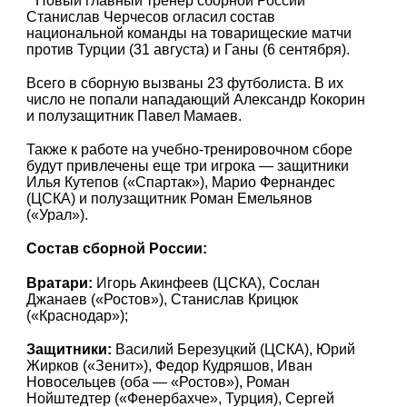
Новый главный тренер сборной России
Станислав Черчесов огласил состав
национальной команды на товарищеские матчи
против Турции (31 августа) и Ганы (6 сентября).
Всего в сборную вызваны 23 футболиста. В их
число не попали нападающий Александр Кокорин
и полузащитник Павел Мамаев.
Также к работе на учебно-тренировочном сборе
будут привлечены еще три игрока — защитники
Илья Кутепов («Спартак»), Марио Фернандес
(ЦСКА) и полузащитник Роман Емельянов
(«Урал»).
Состав сборной России:
Вратари:
Игорь Акинфеев (ЦСКА), Сослан
Джанаев («Ростов»), Станислав Крицюк
(«Краснодар»);
Защитники:
Василий Березуцкий (ЦСКА), Юрий
Жирков («Зенит»), Федор Кудряшов, Иван
Новосельцев (оба — «Ростов»), Роман
Нойштедтер («Фенербахче», Турция), Сергей