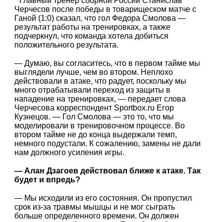
Главный тренер сборной России Станислав
Черчесов после победы в товарищеском матче с
Ганой (1:0) сказал, что гол Федора Смолова —
результат работы на тренировках, а также
подчеркнул, что команда хотела добиться
положительного результата.
— Думаю, вы согласитесь, что в первом тайме мы
выглядели лучше, чем во втором. Неплохо
действовали в атаке, что радует, поскольку мы
много отрабатывали переход из защиты в
нападение на тренировках, — передает слова
Черчесова корреспондент Sportbox.ru Егор
Кузнецов. — Гол Смолова — это то, что мы
моделировали в тренировочном процессе. Во
втором тайме не до конца выдержали темп,
немного подустали. К сожалению, замены не дали
нам должного усиления игры.
— Алан Дзагоев действовал ближе к атаке. Так
будет и впредь?
— Мы исходили из его состояния. Он пропустил
срок из-за травмы мышцы и не мог сыграть
больше определенного времени. Он должен