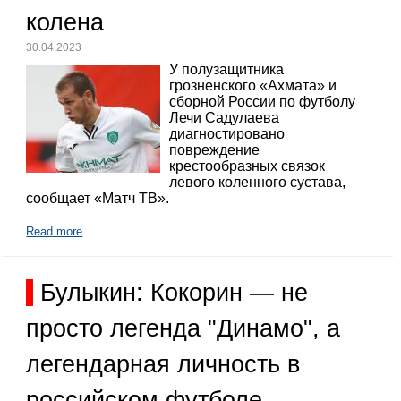
колена
30.04.2023
У полузащитника
грозненского «Ахмата» и
сборной России по футболу
Лечи Садулаева
диагностировано
повреждение
крестообразных связок
левого коленного сустава,
сообщает «Матч ТВ».
Read more
Булыкин: Кокорин — не
просто легенда "Динамо", а
легендарная личность в
российском футболе