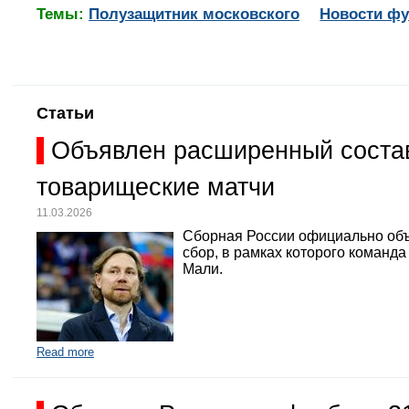
Темы:
Полузащитник московского
Новости ф
Статьи
Объявлен расширенный состав
товарищеские матчи
11.03.2026
Сборная России официально объ
сбор, в рамках которого команд
Мали.
Read more