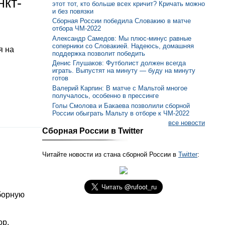
нкт-
этот тот, кто больше всех кричит? Кричать можно
и без повязки
Сборная России победила Словакию в матче
отбора ЧМ-2022
Александр Самедов: Мы плюс-минус равные
соперники со Словакией. Надеюсь, домашняя
я на
поддержка позволит победить
Денис Глушаков: Футболист должен всегда
играть. Выпустят на минуту — буду на минуту
готов
Валерий Карпин: В матче с Мальтой многое
получалось, особенно в прессинге
Голы Смолова и Бакаева позволили сборной
России обыграть Мальту в отборе к ЧМ-2022
все новости
Сборная России в Twitter
Читайте новости из стана сборной России в
Twitter
:
борную
ор.