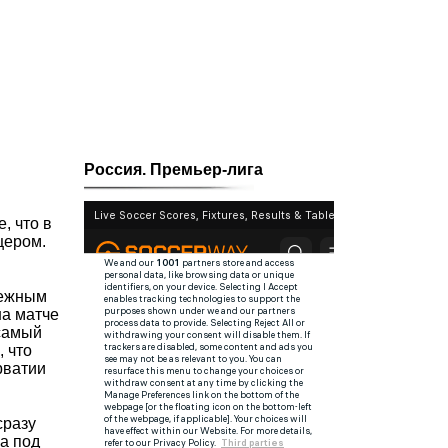
Россия. Премьер-лига
, что в
цером.
лежным
на матче
 самый
, что
рватии
сразу
а под