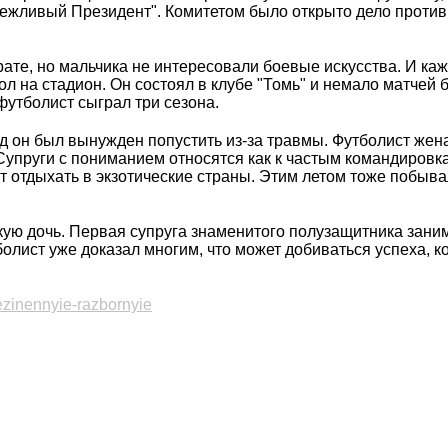
вежливый Президент". Комитетом было открыто дело против
рате, но мальчика не интересовали боевые искусства. И ка
ол на стадион. Он состоял в клубе "Томь" и немало матчей 
утболист сыграл три сезона.
од он был вынужден попустить из-за травмы. Футболист жен
упруги с пониманием относятся как к частым командировка
ят отдыхать в экзотические страны. Этим летом тоже побыва
кую дочь. Первая супруга знаменитого полузащитника зани
олист уже доказал многим, что может добиваться успеха, к
ezinennyie-razbornyie