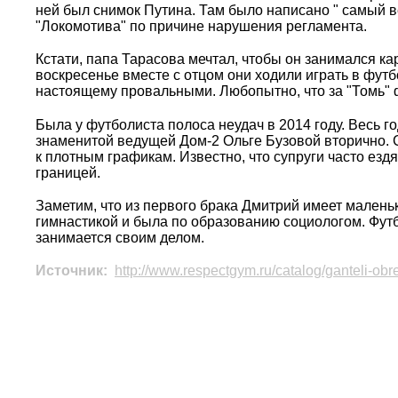
ней был снимок Путина. Там было написано " самый 
"Локомотива" по причине нарушения регламента.
Кстати, папа Тарасова мечтал, чтобы он занимался ка
воскресенье вместе с отцом они ходили играть в футб
настоящему провальными. Любопытно, что за "Томь" ф
Была у футболиста полоса неудач в 2014 году. Весь г
знаменитой ведущей Дом-2 Ольге Бузовой вторично. С
к плотным графикам. Известно, что супруги часто езд
границей.
Заметим, что из первого брака Дмитрий имеет малень
гимнастикой и была по образованию социологом. Футб
занимается своим делом.
Источник:
http://www.respectgym.ru/catalog/ganteli-obr