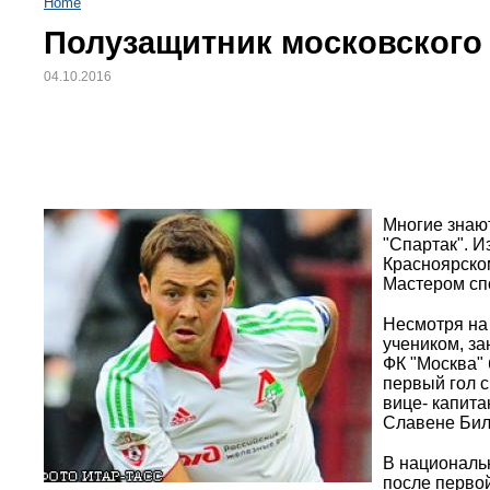
Home
Полузащитник московского
04.10.2016
Многие знаю
"Спартак". И
Красноярско
Мастером спо
Несмотря на
учеником, за
ФК "Москва" 
первый гол с
вице- капит
Славене Бил
В националь
после первой