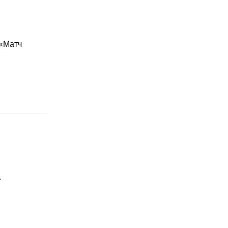
 «Матч
"