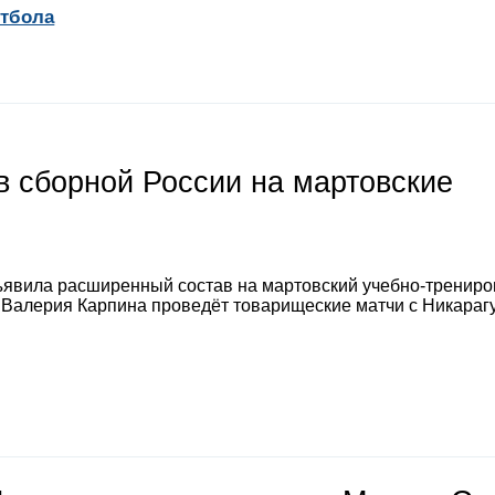
утбола
 сборной России на мартовские
явила расширенный состав на мартовский учебно-тренир
а Валерия Карпина проведёт товарищеские матчи с Никараг