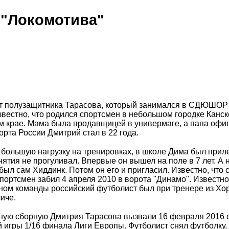
 "Локомотива"
т полузащитника Тарасова, который занимался в СДЮШОР
звестно, что родился спортсмен в небольшом городке Канске
м крае. Мама была продавщицей в универмаге, а папа офи
рта России Дмитрий стал в 22 года.
 большую нагрузку на тренировках, в школе Дима был при
нятия не прогуливал. Впервые он вышел на поле в 7 лет. А 
был сам Хиддинк. Потом он его и пригласил. Известно, что
портсмен забил 4 апреля 2010 в ворота "Динамо". Известно
аном команды российский футболист был при тренере из Хо
иче.
ную сборную Дмитрия Тарасова вызвали 16 февраля 2016 
 игры 1/16 финала Лиги Европы. Футболист снял футболку, 