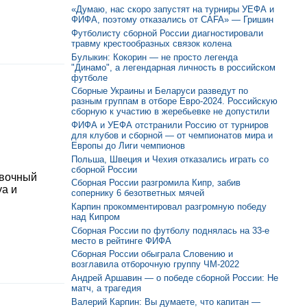
«Думаю, нас скоро запустят на турниры УЕФА и
ФИФА, поэтому отказались от CAFA» — Гришин
Футболисту сборной России диагностировали
травму крестообразных связок колена
Булыкин: Кокорин — не просто легенда
"Динамо", а легендарная личность в российском
футболе
Сборные Украины и Беларуси разведут по
разным группам в отборе Евро-2024. Российскую
сборную к участию в жеребьевке не допустили
ФИФА и УЕФА отстранили Россию от турниров
для клубов и сборной — от чемпионатов мира и
Европы до Лиги чемпионов
Польша, Швеция и Чехия отказались играть со
сборной России
овочный
Сборная России разгромила Кипр, забив
уа и
сопернику 6 безответных мячей
Карпин прокомментировал разгромную победу
над Кипром
Сборная России по футболу поднялась на 33-е
место в рейтинге ФИФА
Сборная России обыграла Словению и
возглавила отборочную группу ЧМ-2022
Андрей Аршавин — о победе сборной России: Не
матч, а трагедия
Валерий Карпин: Вы думаете, что капитан —