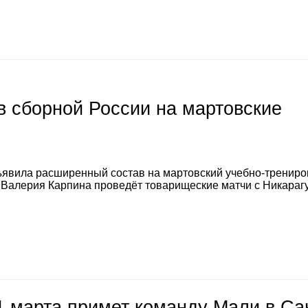
 сборной России на мартовские
явила расширенный состав на мартовский учебно-тренир
а Валерия Карпина проведёт товарищеские матчи с Никараг
1 марта примет команду Мали в Са