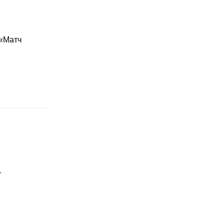
 «Матч
"