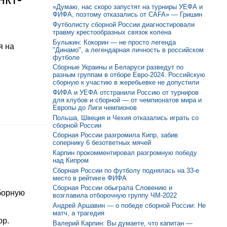
«Думаю, нас скоро запустят на турниры УЕФА и
ФИФА, поэтому отказались от CAFA» — Гришин
Футболисту сборной России диагностировали
травму крестообразных связок колена
Булыкин: Кокорин — не просто легенда
я на
"Динамо", а легендарная личность в российском
футболе
Сборные Украины и Беларуси разведут по
разным группам в отборе Евро-2024. Российскую
сборную к участию в жеребьевке не допустили
ФИФА и УЕФА отстранили Россию от турниров
для клубов и сборной — от чемпионатов мира и
Европы до Лиги чемпионов
Польша, Швеция и Чехия отказались играть со
сборной России
Сборная России разгромила Кипр, забив
сопернику 6 безответных мячей
Карпин прокомментировал разгромную победу
над Кипром
Сборная России по футболу поднялась на 33-е
место в рейтинге ФИФА
Сборная России обыграла Словению и
борную
возглавила отборочную группу ЧМ-2022
Андрей Аршавин — о победе сборной России: Не
матч, а трагедия
ор.
Валерий Карпин: Вы думаете, что капитан —