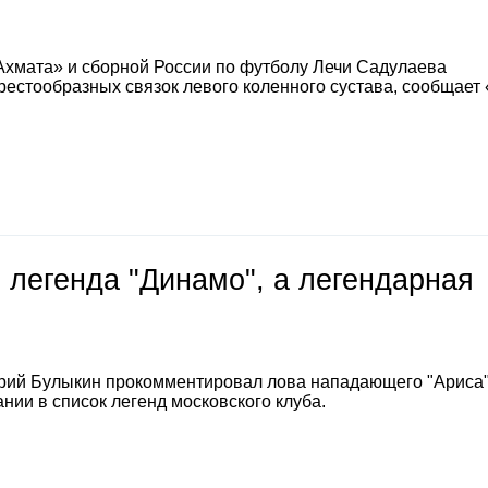
Ахмата» и сборной России по футболу Лечи Садулаева
естообразных связок левого коленного сустава, сообщает
 легенда "Динамо", а легендарная
е
рий Булыкин прокомментировал лова нападающего "Ариса
нии в список легенд московского клуба.