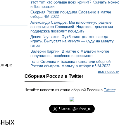
этот тот, кто больше всех кричит? Кричать можно
и без повязки
Сборная России победила Словакию в матче
отбора ЧМ-2022
Александр Самедов: Мы плюс-минус равные
соперники со Словакией. Надеюсь, домашняя
поддержка позволит победить
Денис Глушаков: Футболист должен всегда
играть. Выпустят на минуту — буду на минуту
готов
Валерий Карпин: В матче с Мальтой многое
получалось, особенно в прессинге
Голы Смолова и Бакаева позволили сборной
урнире
России обыграть Мальту в отборе к ЧМ-2022
все новости
Сборная России в Twitter
Читайте новости из стана сборной России в
Twitter
:
зных