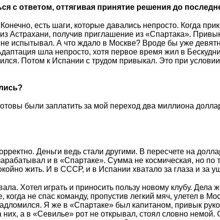
ься с ответом, оттягивая принятие решения до последн
 Конечно, есть шаги, которые давались непросто. Когда при
 из Астрахани, получив приглашение из «Спартака». Привык
 не испытывал. А что ждало в Москве? Вроде бы уже девят
 Адаптация шла непросто, хотя первое время жил в Бескудни
ился. Потом к Испании с трудом привыкал. Это при условии
ались?
 готовы были заплатить за мой переход два миллиона долла
орректно. Деньги ведь стали другими. В пересчете на долла
зарабатывал и в «Спартаке». Сумма не космическая, но по 
ойно жить. И в СССР, и в Испании хватало за глаза и за у
вала. Хотел играть и приносить пользу новому клубу. Дела ж
 когда не спас команду, пропустив легкий мяч, улетел в Мос
адломился. Я же в «Спартаке» был капитаном, привык рук
 них, а в «Севилье» рот не открывал, стоял словно немой. 