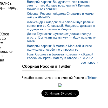
Валерий Карпин: Вы думаете, что капитан —
тались.
этот тот, кто больше всех кричит? Кричать
ора перед
можно и без повязки
Сборная России победила Словакию в матче
отбора ЧМ-2022
Александр Самедов: Мы плюс-минус равные
соперники со Словакией. Надеюсь, домашняя
поддержка позволит победить
 Хосе
Денис Глушаков: Футболист должен всегда
играть. Выпустят на минуту — буду на минуту
ь со
готов
ем
Валерий Карпин: В матче с Мальтой многое
ь
получалось, особенно в прессинге
невался
Голы Смолова и Бакаева позволили сборной
 в
России обыграть Мальту в отборе к ЧМ-2022
 на
все новости
Сборная России в Twitter
Читайте новости из стана сборной России в
Twitter
: