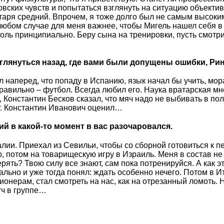
вских чувств и попытаться взглянуть на ситуацию объектив
атаря средний. Впрочем, я тоже долго был не самым высоки
 любом случае для меня важнее, чтобы Мигель нашел себя в 
толь принципиально. Беру сына на тренировки, пусть смотрит
оглянуться назад, где вами были допущены ошибки, Ри
л наперед, что попаду в Испанию, язык начал бы учить, мо
равильно – футбол. Всегда любил его. Наука вратарская мн
 Константин Бесков сказал, что мяч надо не выбивать в пол
нт. Константин Иванович оценил…
й в какой-то момент в вас разочаровался.
лии. Приехал из Севильи, чтобы со сборной готовиться к п
, потом на товарищескую игру в Израиль. Меня в состав не
рять? Твою силу все знают, сам пока потренируйся. А как э
льно и уже тогда понял: ждать особенно нечего. Потом в И
онерам, стал смотреть на нас, как на отрезанный ломоть. 
ч в группе…