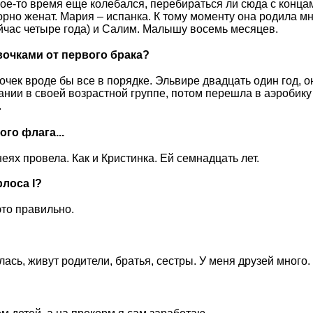
акое-то время еще колебался, перебираться ли сюда с концам
орно женат. Мария – испанка. К тому моменту она родила м
ейчас четыре года) и Салим. Малышу восемь месяцев.
вочками от первого брака?
дочек вроде бы все в порядке. Эльвире двадцать один год, о
ании в своей возрастной группе, потом перешла в аэробику
.
го флага...
еях провела. Как и Кристинка. Ей семнадцать лет.
лоса I?
то правильно.
ась, живут родители, братья, сестры. У меня друзей много.