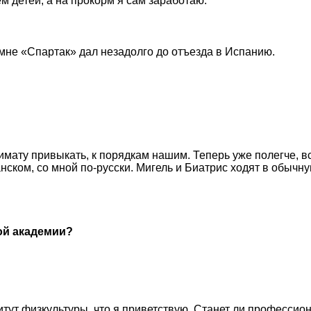
ем детей, а на прокорм я сам заработаю.
 мне «Спартак» дал незадолго до отъезда в Испанию.
имату привыкать, к порядкам нашим. Теперь уже полегче, в
анском, со мной по-русски. Мигель и Биатрис ходят в обычн
ой академии?
титут физкультуры, что я приветствую. Станет ли професси