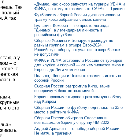
 в
«Думаю, нас скоро запустят на турниры УЕФА и
очешь. Так
ФИФА, поэтому отказались от CAFA» — Гришин
е полный
Футболисту сборной России диагностировали
. А так
травму крестообразных связок колена
Булыкин: Кокорин — не просто легенда
"Динамо", а легендарная личность в
российском футболе
Сборные Украины и Беларуси разведут по
разным группам в отборе Евро-2024.
Российскую сборную к участию в жеребьевке
не допустили
стаж, а у
ФИФА и УЕФА отстранили Россию от турниров
дом – с
для клубов и сборной — от чемпионатов мира и
 жене, с
Европы до Лиги чемпионов
оветская
Польша, Швеция и Чехия отказались играть со
алась в
сборной России
Сборная России разгромила Кипр, забив
сопернику 6 безответных мячей
цами.
Карпин прокомментировал разгромную победу
над Кипром
 крупным
 что это
Сборная России по футболу поднялась на 33-е
место в рейтинге ФИФА
Сборная России обыграла Словению и
возглавила отборочную группу ЧМ-2022
илья»
Андрей Аршавин — о победе сборной России:
рживать.
Не матч, а трагедия
е