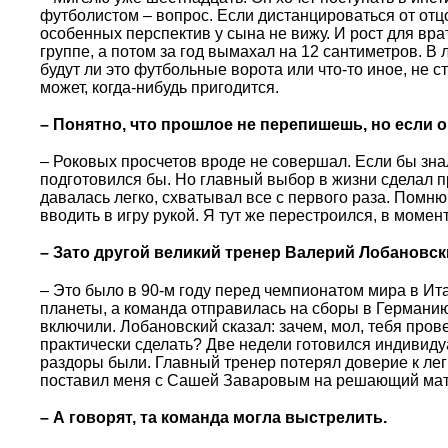
футболистом – вопрос. Если дистанцироваться от отцо
особенных перспектив у сына не вижу. И рост для вр
группе, а потом за год вымахал на 12 сантиметров. В
будут ли это футбольные ворота или что-то иное, не с
может, когда-нибудь пригодится.
– Понятно, что прошлое не перепишешь, но если 
– Роковых просчетов вроде не совершал. Если бы зна
подготовился бы. Но главный выбор в жизни сделал п
давалась легко, схватывал все с первого раза. Помню,
вводить в игру рукой. Я тут же перестроился, в моме
– Зато другой великий тренер Валерий Лобановски
– Это было в 90-м году перед чемпионатом мира в Ита
планеты, а команда отправилась на сборы в Германию
включили. Лобановский сказал: зачем, мол, тебя прове
практически сделать? Две недели готовился индивидуа
раздоры были. Главный тренер потерял доверие к леги
поставил меня с Сашей Заваровым на решающий мат
– А говорят, та команда могла выстрелить.