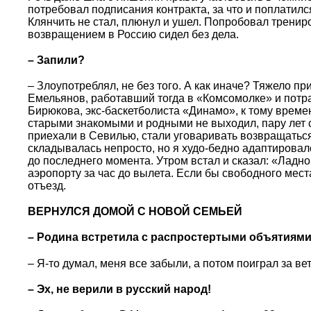
потребовал подписания контракта, за что и поплатилс
Клянчить не стал, плюнул и ушел. Попробовал трениро
возвращением в Россию сидел без дела.
– Запили?
– Злоупотреблял, не без того. А как иначе? Тяжело 
Емельянов, работавший тогда в «Комсомолке» и потра
Бирюкова, экс-баскетболиста «Динамо», к тому времен
старыми знакомыми и родными не выходил, пару лет 
приехали в Севилью, стали уговаривать возвращаться.
складывалась непросто, но я худо-бедно адаптировал
до последнего момента. Утром встал и сказал: «Ладно
аэропорту за час до вылета. Если бы свободного мест
отъезд.
ВЕРНУЛСЯ ДОМОЙ С НОВОЙ СЕМЬЕЙ
– Родина встретила с распростертыми объятиям
– Я-то думал, меня все забыли, а потом поиграл за вет
– Эх, не верили в русский народ!