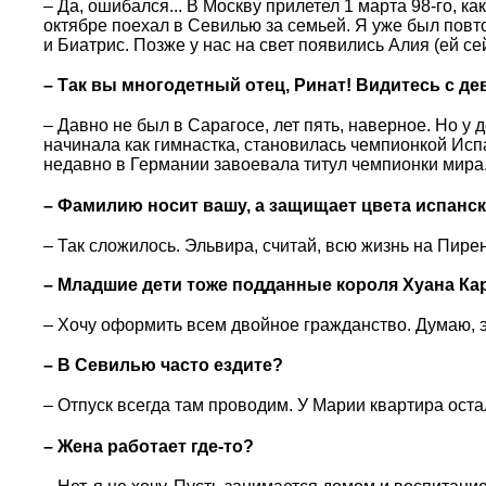
– Да, ошибался... В Москву прилетел 1 марта 98-го, к
октябре поехал в Севилью за семьей. Я уже был повт
и Биатрис. Позже у нас на свет появились Алия (ей с
– Так вы многодетный отец, Ринат! Видитесь с де
– Давно не был в Сарагосе, лет пять, наверное. Но у 
начинала как гимнастка, становилась чемпионкой Исп
недавно в Германии завоевала титул чемпионки мира
– Фамилию носит вашу, а защищает цвета испанско
– Так сложилось. Эльвира, считай, всю жизнь на Пирен
– Младшие дети тоже подданные короля Хуана Кар
– Хочу оформить всем двойное гражданство. Думаю, э
– В Севилью часто ездите?
– Отпуск всегда там проводим. У Марии квартира остал
– Жена работает где-то?