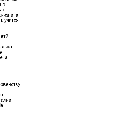
но,
м в
жизни, а
, учится,
нат?
рально
е
е, а
ервенству
то
талии
Не