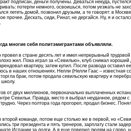
тракт подписан, деньги получены. Деваться некуда, пустился
ривать: потерпи немного, освоишься, потом уезжать не зах
лся лететь домой, позвонил друзьям, а те говорят: в Москв
ое прочее. Дескать, сиди, Ринат, не дергайся. Ну, я и остался
.
огда многие себя политэмигрантами объявляли.
о провел в стране десять лет и имел непрерывный трудовой 
плохо жил. Пока играл за «Севилью», клуб снимал хороший 
рендовал квартиру, затем купил. После развода оставил ее
лось в наших отношениях. Нелли (Нелли Гаас – известная с
сторгла брак, потом продала севильскую квартиру и перебр
 школу.
нтов от двух миллионов, первоначально выплаченных испан
ентре Севильи. Правда, место я выбрал неудачное, рядом с
рудно. Через полтора года прогорел, продал бизнес. Понял,
о второй команде, потом еще столько же в первой, но «Сев
лись три президента и пять тренеров, зарплату стали заде
нате Испании за долги. А я еще поверил людям на слово, н