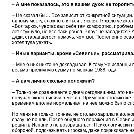
– А мне показалось, это в вашем духе: не торопит
– Не сказал бы… Все зависит от конкретной ситуации.
одному месту, сложно сняться с якоря. Тяжело уезжал
«Волгарю», чувствовал себя там комфортно, проблем
лет стукнуло, но все-таки робел. Вдруг не заладится?
дяди, старавшегося помочь, чем мог. Постепенно осво
хотел туда уехать.
– Иные варианты, кроме «Севильи», рассматрив
– Мне о них никто не докладывал. К тому же испанцы
весьма приличную сумму по меркам 1988 года.
– А вам лично сколько положили?
– Только не сравнивайте с днем сегодняшним, это нек
получал около тысячи в месяц. Примерно столько же 
временам вполне нормальная, на нее можно было спок
Но меня не только, точнее, не столько зарплата волно
сразу не пошли. После обидного поражения в Севилье,
решил в Испанию не возвращаться. Психологически н
обороной, подсказывать игрокам, даже покрикивать на