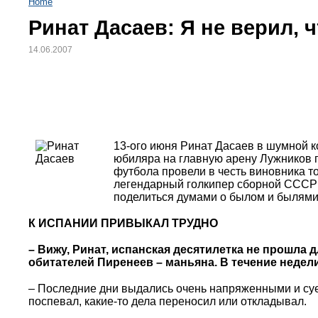
Home
Ринат Дасаев: Я не верил,
14.06.2007
13-ого июня Ринат Дасаев в шумной 
юбиляра на главную арену Лужников п
футбола провели в честь виновника 
легендарный голкипер сборной СССР 
поделиться думами о былом и былями
К ИСПАНИИ ПРИВЫКАЛ ТРУДНО
– Вижу, Ринат, испанская десятилетка не прошла 
обитателей Пиренеев – маньяна. В течение недели
– Последние дни выдались очень напряженными и суе
поспевал, какие-то дела переносил или откладывал.