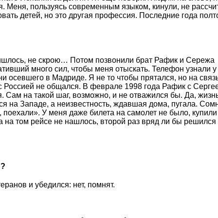
я. Меня, пользуясь современным языком, кинули, не рассчи
вать детей, но это другая профессия. Последние года полт
пришлось, не скрою… Потом позвонили брат Рафик и Сережа
тивший много сил, чтобы меня отыскать. Телефон узнали у
и осевшего в Мадриде. Я не то чтобы прятался, но на связ
с Россией не общался. В феврале 1998 года Рафик с Серге
 Сам на такой шаг, возможно, и не отважился бы. Да, жизн
ся на Западе, а неизвестность, ждавшая дома, пугала. Сом
, поехали». У меня даже билета на самолет не было, купили
а на том рейсе не нашлось, второй раз вряд ли бы решился
и?
еранов и убедился: нет, помнят.