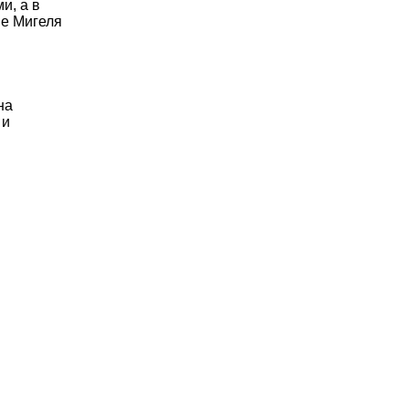
и, а в
не Мигеля
на
 и