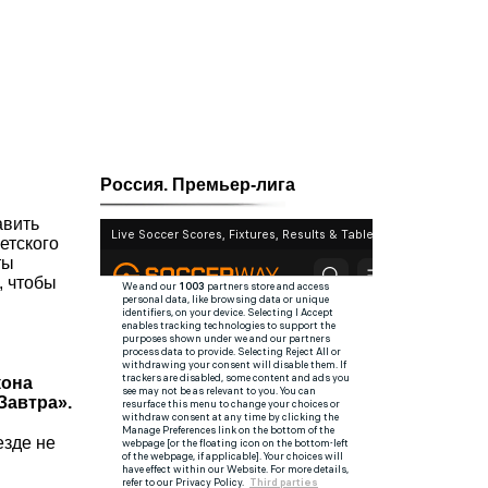
Россия. Премьер-лига
авить
етского
ты
, чтобы
кона
Завтра».
езде не