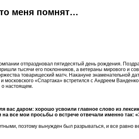
 что меня помнят…
компании отпраздновал пятидесятый день рождения. Поздр
ришли тысячи его поклонников, а ветераны мирового и сов
торжества товарищеский матч. Накануне знаменательной да
и московского «Спартака» встретился с Андреем Ванденко
 о настоящем.
для вас даром: хорошо усвоили главное слово из лекси
 на все мои просьбы о встрече отвечали именно так: «
тными, поэтому вынужден был разрываться, и все равно в