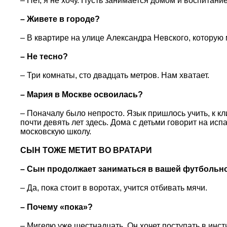
– Нет, я не хочу. Пусть занимается домом и воспитани
– Живете в городе?
– В квартире на улице Александра Невского, которую
– Не тесно?
– Три комнаты, сто двадцать метров. Нам хватает.
– Мария в Москве освоилась?
– Поначалу было непросто. Язык пришлось учить, к кл
почти девять лет здесь. Дома с детьми говорит на исп
московскую школу.
СЫН ТОЖЕ МЕТИТ ВО ВРАТАРИ
– Сын продолжает заниматься в вашей футбольн
– Да, пока стоит в воротах, учится отбивать мячи.
– Почему «пока»?
– Мигелю уже шестнадцать. Он хочет поступать в инс