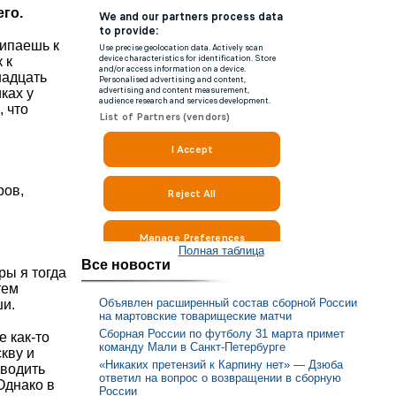
его.
кипаешь к
 к
надцать
ках у
, что
ров,
Полная таблица
Все новости
ры я тогда
тем
Объявлен расширенный состав сборной России
ши.
на мартовские товарищеские матчи
Сборная России по футболу 31 марта примет
е как-то
команду Мали в Санкт-Петербурге
кву и
«Никаких претензий к Карпину нет» — Дзюба
оводить
ответил на вопрос о возвращении в сборную
Однако в
России