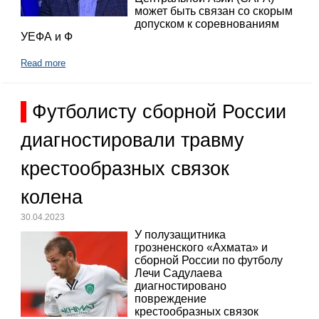
может быть связан со скорым
допуском к соревнованиям
УЕФА и Ф
Read more
Футболисту сборной России
диагностировали травму
крестообразных связок
колена
30.04.2023
У полузащитника
грозненского «Ахмата» и
сборной России по футболу
Лечи Садулаева
диагностировано
повреждение
крестообразных связок