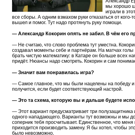
Александр Ер
мы хорошо ш
играли в это
все сборы. А одним взмахом руки отказаться от кого-то
вышел и помог. Тут надо протянуть руку помощи.
— Александр Кокорин опять не забил. В чём его 
— Не считаю, что слово проблема тут уместна. Кокори
создавал моменты себе и партнёрам. На матчах голы 
брать чистую математику: в Катаре он больше всех н
придёт. Нюансы надо смотреть. Кокорин и сам понимае
— Значит вам понравилась игра?
— Самое главное, что мы были нацелены на победу и
получится, если будет соответствующий настрой.
— Это та схема, которую вы и дальше будете исп
— Этот вариант предусматривает три полузащитника 
одного нападающего. Варианты тут возможны и мы дол
соперник тебя просчитывает. Единственное, что меня н
приходится производить замену. Я бы хотел, чтобы это
было невозможно.