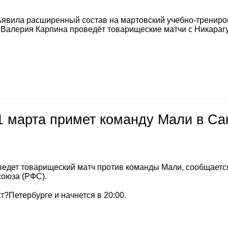
явила расширенный состав на мартовский учебно-тренир
а Валерия Карпина проведёт товарищеские матчи с Никараг
1 марта примет команду Мали в Са
ведет товарищеский матч против команды Мали, сообщаетс
союза (РФС).
т?Петербурге и начнется в 20:00.