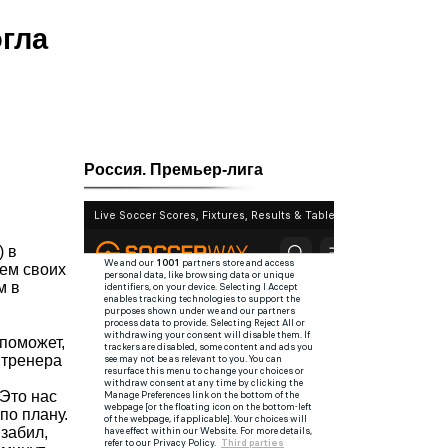
гла
Россия. Премьер-лига
) в
ем своих
м в
поможет,
 тренера
Это нас
по плану.
забил,