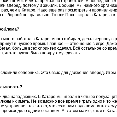
охин помог. Ребята прекрасно отработали. В последние 15
ли вперёд, поэтому и забили. Вообще, мы намного органи
т раз, чем в Катаре. Надо ещё раз посмотреть и проанализи
 в сборной не правильно. Тот же Полоз играл в Катаре, а в 
проблема?
н много работал в Катаре, много отбирал, делал черновую р
придут в нужное время. Главное — отношение в игре. Даже
абегал, больше всех спринтер сделал. Всё остальное со вр
т, что-то нужно было по-другому сделать.
 сломили соперника. Это базис для движения вперёд. Игры
ользовать?
и два нападающих. В Катаре мы играли в четыре полузащит
жны их иметь. Не возможно всё время играть одно и то же,
е устраивает, так это то, что если нам надо поменять схему
 происходило одним составом. А в этом матче, как и в Катар