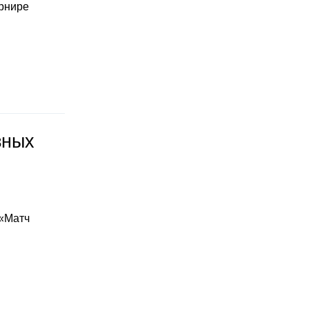
урнире
зных
 «Матч