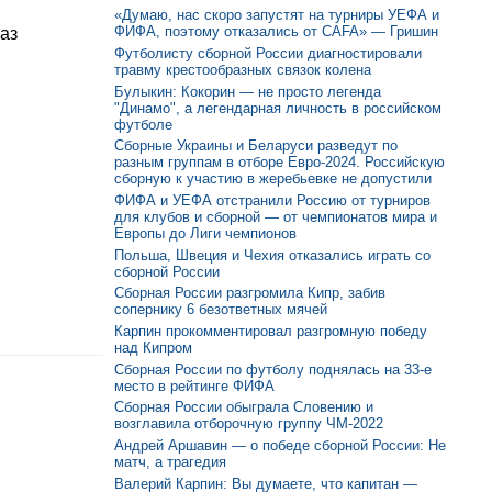
«Думаю, нас скоро запустят на турниры УЕФА и
ФИФА, поэтому отказались от CAFA» — Гришин
аз
Футболисту сборной России диагностировали
травму крестообразных связок колена
Булыкин: Кокорин — не просто легенда
"Динамо", а легендарная личность в российском
футболе
Сборные Украины и Беларуси разведут по
разным группам в отборе Евро-2024. Российскую
сборную к участию в жеребьевке не допустили
ФИФА и УЕФА отстранили Россию от турниров
для клубов и сборной — от чемпионатов мира и
Европы до Лиги чемпионов
Польша, Швеция и Чехия отказались играть со
сборной России
Сборная России разгромила Кипр, забив
сопернику 6 безответных мячей
Карпин прокомментировал разгромную победу
над Кипром
Сборная России по футболу поднялась на 33-е
место в рейтинге ФИФА
Сборная России обыграла Словению и
возглавила отборочную группу ЧМ-2022
Андрей Аршавин — о победе сборной России: Не
матч, а трагедия
Валерий Карпин: Вы думаете, что капитан —