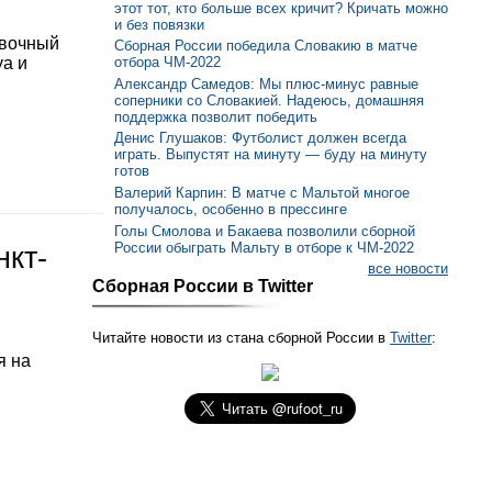
этот тот, кто больше всех кричит? Кричать можно
и без повязки
овочный
Сборная России победила Словакию в матче
отбора ЧМ-2022
уа и
Александр Самедов: Мы плюс-минус равные
соперники со Словакией. Надеюсь, домашняя
поддержка позволит победить
Денис Глушаков: Футболист должен всегда
играть. Выпустят на минуту — буду на минуту
готов
Валерий Карпин: В матче с Мальтой многое
получалось, особенно в прессинге
Голы Смолова и Бакаева позволили сборной
России обыграть Мальту в отборе к ЧМ-2022
нкт-
все новости
Сборная России в Twitter
Читайте новости из стана сборной России в
Twitter
:
я на