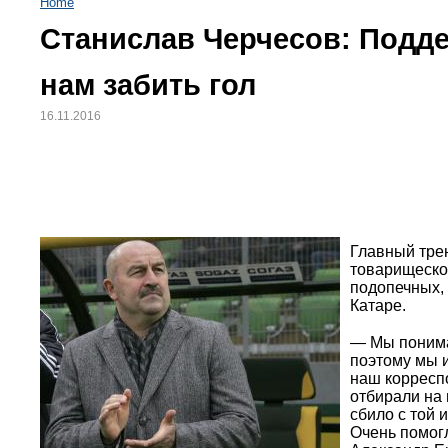
Home
Станислав Черчесов: Подде
нам забить гол
16.11.2016
Главный трен
товарищеско
подопечных, 
Катаре.
— Мы понимал
поэтому мы и
наш корресп
отбирали на 
сбило с той 
Очень помог