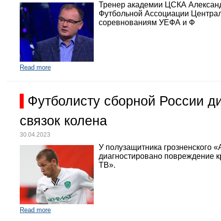
Тренер академии ЦСКА Александр
Футбольной Ассоциации Централь
соревнованиям УЕФА и Ф
Read more
Футболисту сборной России д
связок колена
30.04.2023
У полузащитника грозненского «
диагностировано повреждение кр
ТВ».
Read more