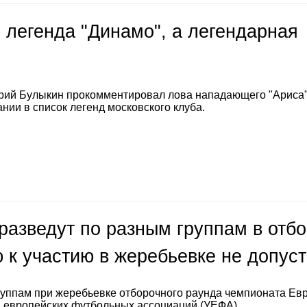
 легенда "Динамо", а легендарная
е
рий Булыкин прокомментировал лова нападающего "Ариса
нии в список легенд московского клуба.
разведут по разным группам в отб
 к участию в жеребьевке не допус
руппам при жеребьевке отборочного раунда чемпионата Ев
а европейских футбольных ассоциаций (УЕФА).