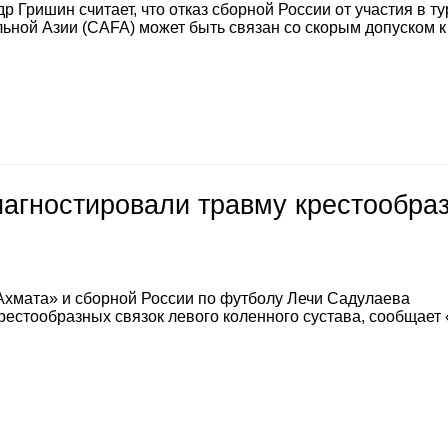
 Гришин считает, что отказ сборной России от участия в т
ной Азии (CAFA) может быть связан со скорым допуском к
иагностировали травму крестообра
Ахмата» и сборной России по футболу Лечи Садулаева
естообразных связок левого коленного сустава, сообщает