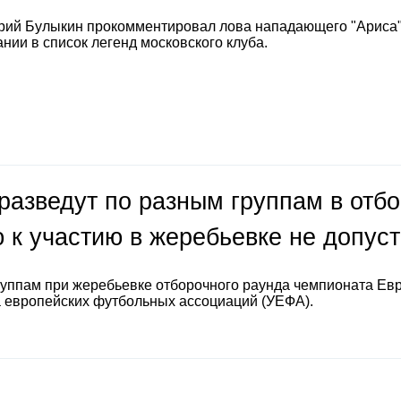
рий Булыкин прокомментировал лова нападающего "Ариса
нии в список легенд московского клуба.
разведут по разным группам в отб
 к участию в жеребьевке не допус
руппам при жеребьевке отборочного раунда чемпионата Ев
а европейских футбольных ассоциаций (УЕФА).