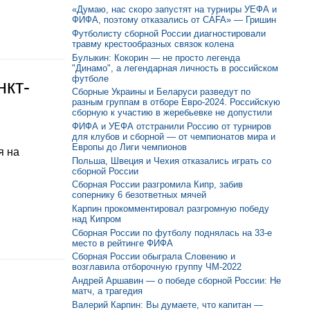
«Думаю, нас скоро запустят на турниры УЕФА и
ФИФА, поэтому отказались от CAFA» — Гришин
Футболисту сборной России диагностировали
травму крестообразных связок колена
Булыкин: Кокорин — не просто легенда
"Динамо", а легендарная личность в российском
футболе
нкт-
Сборные Украины и Беларуси разведут по
разным группам в отборе Евро-2024. Российскую
сборную к участию в жеребьевке не допустили
ФИФА и УЕФА отстранили Россию от турниров
для клубов и сборной — от чемпионатов мира и
Европы до Лиги чемпионов
я на
Польша, Швеция и Чехия отказались играть со
сборной России
Сборная России разгромила Кипр, забив
сопернику 6 безответных мячей
Карпин прокомментировал разгромную победу
над Кипром
Сборная России по футболу поднялась на 33-е
место в рейтинге ФИФА
Сборная России обыграла Словению и
возглавила отборочную группу ЧМ-2022
Андрей Аршавин — о победе сборной России: Не
матч, а трагедия
Валерий Карпин: Вы думаете, что капитан —