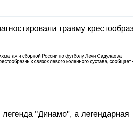
иагностировали травму крестообра
Ахмата» и сборной России по футболу Лечи Садулаева
естообразных связок левого коленного сустава, сообщает
 легенда "Динамо", а легендарная
е