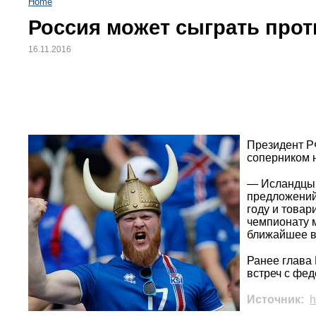
Home
Россия может сыграть про
16.11.2016
Президент Р
соперником 
— Исландцы, 
предложений,
году и товар
чемпионату м
ближайшее в
Ранее глава
встреч с фед
Источник:
h