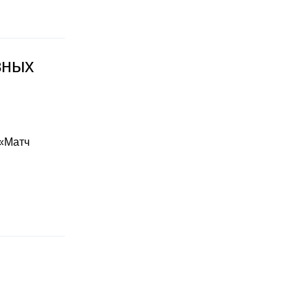
зных
 «Матч