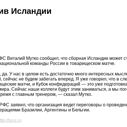
тив Исландии
ФС Виталий Мутко сообщил, что сборная Исландии может с
национальной команды России в товарищеском матче.
да. У нас в целом есть достаточно много интересных мысл
 сейчас не будем забегать вперед. Я уже говорил, что в с
ищеские матчи, и Кубок конфедераций — это уже подготовка
ира. Сейчас наши коллеги будут этим заниматься, а мы по
ремя с главным тренером, — сказал Мутко.
 РФС заявил, что организация ведет переговоры о проведе
ерациями Бразилии, Аргентины и Бельгии.
ttp://tass.ru