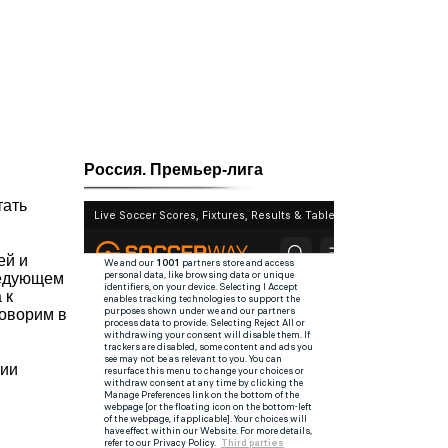
Россия. Премьер-лига
тать
ей и
ледующем
 к
говорим в
нии