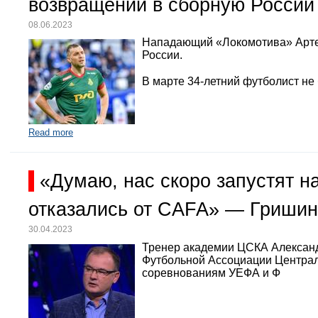
возвращении в сборную России
08.06.2023
Нападающий «Локомотива» Арте
России.
В марте 34-летний футболист не
Read more
«Думаю, нас скоро запустят 
отказались от CAFA» — Гришин
30.04.2023
Тренер академии ЦСКА Александр
Футбольной Ассоциации Централь
соревнованиям УЕФА и Ф