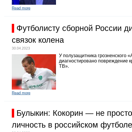
Read more
Футболисту сборной России д
связок колена
30.04.2023
У полузащитника грозненского «
диагностировано повреждение кр
ТВ».
Read more
Булыкин: Кокорин — не просто
личность в российском футбол