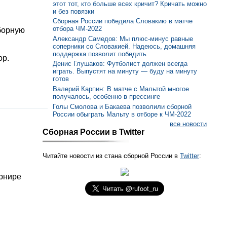
этот тот, кто больше всех кричит? Кричать можно
и без повязки
Сборная России победила Словакию в матче
отбора ЧМ-2022
борную
Александр Самедов: Мы плюс-минус равные
соперники со Словакией. Надеюсь, домашняя
поддержка позволит победить
ор.
Денис Глушаков: Футболист должен всегда
играть. Выпустят на минуту — буду на минуту
готов
Валерий Карпин: В матче с Мальтой многое
получалось, особенно в прессинге
Голы Смолова и Бакаева позволили сборной
России обыграть Мальту в отборе к ЧМ-2022
все новости
Сборная России в Twitter
Читайте новости из стана сборной России в
Twitter
:
урнире