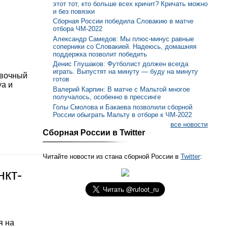
этот тот, кто больше всех кричит? Кричать можно
и без повязки
Сборная России победила Словакию в матче
отбора ЧМ-2022
Александр Самедов: Мы плюс-минус равные
соперники со Словакией. Надеюсь, домашняя
поддержка позволит победить
Денис Глушаков: Футболист должен всегда
играть. Выпустят на минуту — буду на минуту
овочный
готов
уа и
Валерий Карпин: В матче с Мальтой многое
получалось, особенно в прессинге
Голы Смолова и Бакаева позволили сборной
России обыграть Мальту в отборе к ЧМ-2022
все новости
Сборная России в Twitter
Читайте новости из стана сборной России в
Twitter
:
нкт-
я на