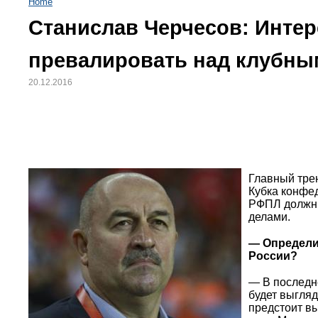
Home
Станислав Черчесов: Инте
превалировать над клубны
20.12.2016
Главный тре
Кубка конфе
РФПЛ должны
делами.
— Определи
России?
— В последне
будет выгляд
предстоит в