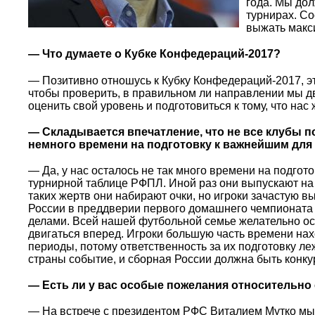
года. Мы до
турнирах. Со
выжать макс
— Что думаете о Кубке Конфедераций-2017?
— Позитивно отношусь к Кубку Конфедераций-2017, эт
чтобы проверить, в правильном ли направлении мы д
оценить свой уровень и подготовиться к тому, что нас
— Складывается впечатление, что не все клубы п
немного времени на подготовку к важнейшим дл
— Да, у нас осталось не так много времени на подгото
турнирной таблице РФПЛ. Иной раз они выпускают на
таких жертв они набирают очки, но игроки зачастую 
России в преддверии первого домашнего чемпионата
делами. Всей нашей футбольной семье желательно ос
двигаться вперед. Игроки большую часть времени нах
периоды, потому ответственность за их подготовку л
страны событие, и сборная России должна быть конку
— Есть ли у вас особые пожелания относительно
— На встрече c президентом РФС Виталием Мутко мы 