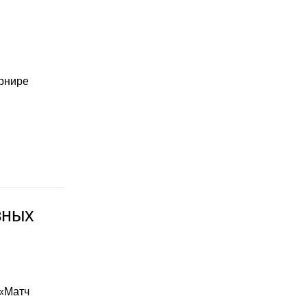
урнире
зных
 «Матч