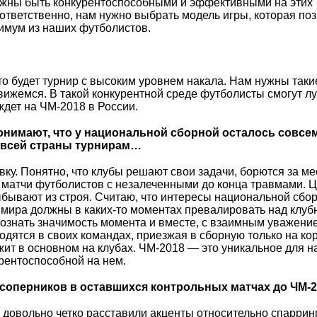
лжны быть конкурентоспособными и эффективными на этих
ответственно, нам нужно выбрать модель игры, которая по
имум из наших футболистов.
о будет турнир с высоким уровнем накала. Нам нужны таки
вижемся. В такой конкурентной среде футболисты смогут л
 ждет на ЧМ-2018 в России.
онимают, что у национальной сборной осталось совсе
я всей страны турнирам…
вку. Понятно, что клубы решают свои задачи, борются за ме
 матчи футболистов с незалеченными до конца травмами. 
выбывают из строя. Считаю, что интересы национальной сбо
 мира должны в каких-то моментах превалировать над клу
ознать значимость момента и вместе, с взаимным уважени
одятся в своих командах, приезжая в сборную только на ко
ежит в основном на клубах. ЧМ-2018 — это уникальное для 
рентоспособной на нем.
 соперников в оставшихся контрольных матчах до ЧМ-
довольно четко расставили акценты относительно спарринг