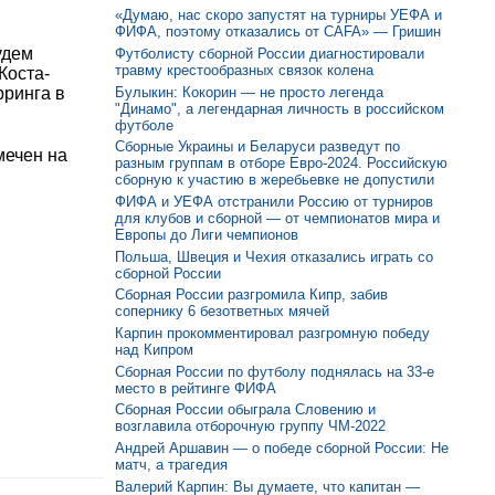
«Думаю, нас скоро запустят на турниры УЕФА и
ФИФА, поэтому отказались от CAFA» — Гришин
удем
Футболисту сборной России диагностировали
травму крестообразных связок колена
Коста-
Булыкин: Кокорин — не просто легенда
рринга в
"Динамо", а легендарная личность в российском
футболе
Сборные Украины и Беларуси разведут по
мечен на
разным группам в отборе Евро-2024. Российскую
сборную к участию в жеребьевке не допустили
ФИФА и УЕФА отстранили Россию от турниров
для клубов и сборной — от чемпионатов мира и
Европы до Лиги чемпионов
Польша, Швеция и Чехия отказались играть со
сборной России
Сборная России разгромила Кипр, забив
сопернику 6 безответных мячей
Карпин прокомментировал разгромную победу
над Кипром
Сборная России по футболу поднялась на 33-е
место в рейтинге ФИФА
Сборная России обыграла Словению и
возглавила отборочную группу ЧМ-2022
Андрей Аршавин — о победе сборной России: Не
матч, а трагедия
Валерий Карпин: Вы думаете, что капитан —