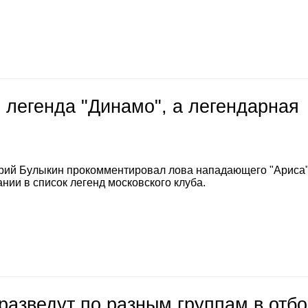
 легенда "Динамо", а легендарная
е
рий Булыкин прокомментировал лова нападающего "Ариса
нии в список легенд московского клуба.
разведут по разным группам в отб