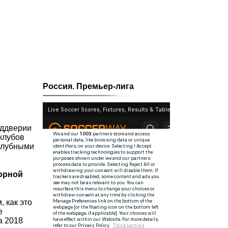
Россия. Премьер-лига
еддверии
клубов
клубными
борной
 как это
е
а 2018