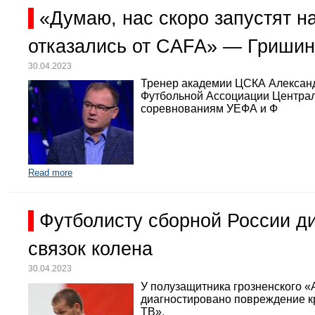
«Думаю, нас скоро запустят 
отказались от CAFA» — Гришин
30.04.2023
Тренер академии ЦСКА Александр
Футбольной Ассоциации Централь
соревнованиям УЕФА и Ф
Read more
Футболисту сборной России д
связок колена
30.04.2023
У полузащитника грозненского «
диагностировано повреждение кр
ТВ».