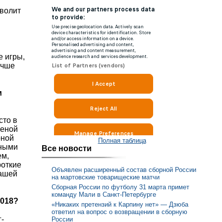
зволит
е игры,
учше
м
сто в
Ценой
рной
Полная таблица
бными
Все новости
ем,
роткие
Объявлен расширенный состав сборной России
нашей
на мартовские товарищеские матчи
Сборная России по футболу 31 марта примет
команду Мали в Санкт-Петербурге
2018?
«Никаких претензий к Карпину нет» — Дзюба
ответил на вопрос о возвращении в сборную
-
России