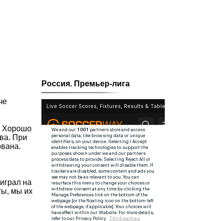
Россия. Премьер-лига
че
. Хорошо
ва. При
ована.
играл на
ты, мы их