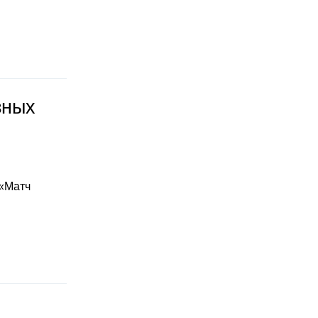
зных
 «Матч