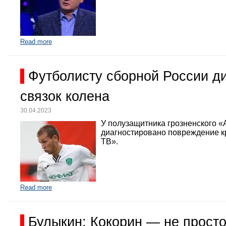
Read more
Футболисту сборной России д
связок колена
30.04.2023
У полузащитника грозненского «
диагностировано повреждение кр
ТВ».
Read more
Булыкин: Кокорин — не просто