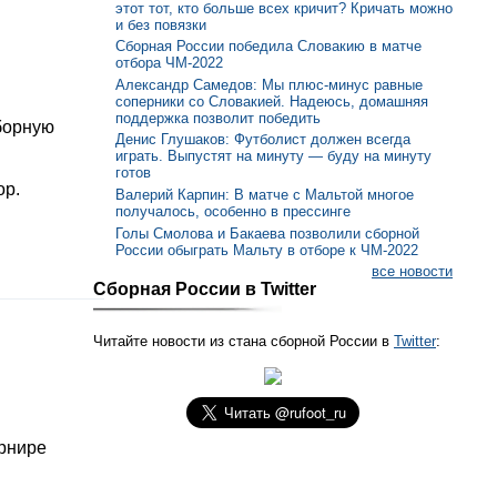
этот тот, кто больше всех кричит? Кричать можно
и без повязки
Сборная России победила Словакию в матче
отбора ЧМ-2022
Александр Самедов: Мы плюс-минус равные
соперники со Словакией. Надеюсь, домашняя
поддержка позволит победить
борную
Денис Глушаков: Футболист должен всегда
играть. Выпустят на минуту — буду на минуту
готов
ор.
Валерий Карпин: В матче с Мальтой многое
получалось, особенно в прессинге
Голы Смолова и Бакаева позволили сборной
России обыграть Мальту в отборе к ЧМ-2022
все новости
Сборная России в Twitter
Читайте новости из стана сборной России в
Twitter
:
урнире