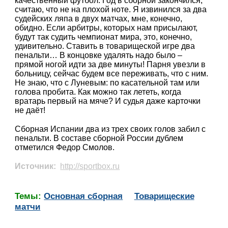
качественный футбол. Год в сборной закончился,
считаю, что не на плохой ноте. Я извинился за два
судейских ляпа в двух матчах, мне, конечно,
обидно. Если арбитры, которых нам присылают,
будут так судить чемпионат мира, это, конечно,
удивительно. Ставить в товарищеской игре два
пенальти… В концовке удалять надо было –
прямой ногой идти за две минуты! Парня увезли в
больницу, сейчас будем все переживать, что с ним.
Не знаю, что с Луневым: по касательной там или
голова пробита. Как можно так лететь, когда
вратарь первый на мяче? И судья даже карточки
не даёт!
Сборная Испании два из трех своих голов забил с
пенальти. В составе сборной России дублем
отметился Федор Смолов.
Источник:
http://sportbox.ru
Темы:
Основная сборная
Товарищеские
матчи