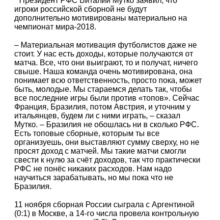
Президент РФС Виталий Мутко заявил, что
игроки российской сборной не будут
дополнительно мотивированы материально на
чемпионат мира-2018.
– Материальная мотивация футболистов даже не
стоит. У нас есть доходы, которые получаются от
матча. Все, что они выиграют, то и получат, ничего
свыше. Наша команда очень мотивирована, она
понимает всю ответственность, просто пока, может
быть, молодые. Мы стараемся делать так, чтобы
все последние игры были против «топов». Сейчас
Франция, Бразилия, потом Австрия, и уточним у
итальянцев, будем ли с ними играть, – сказал
Мутко. – Бразилия не обошлась ни в сколько РФС.
Есть топовые сборные, которым ты все
организуешь, они выставляют сумму сверху, но не
просят доход с матчей. Мы такие матчи смогли
свести к нулю за счёт доходов, так что практически
РФС не понёс никаких расходов. Нам надо
научиться зарабатывать, но мы пока что не
Бразилия.
11 ноября сборная России сыграла с Аргентиной
(0:1) в Москве, а 14-го числа провела контрольную