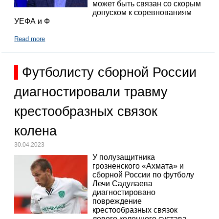
может быть связан со скорым
допуском к соревнованиям
УЕФА и Ф
Read more
Футболисту сборной России
диагностировали травму
крестообразных связок
колена
30.04.2023
У полузащитника
грозненского «Ахмата» и
сборной России по футболу
Лечи Садулаева
диагностировано
повреждение
крестообразных связок
левого коленного сустава,