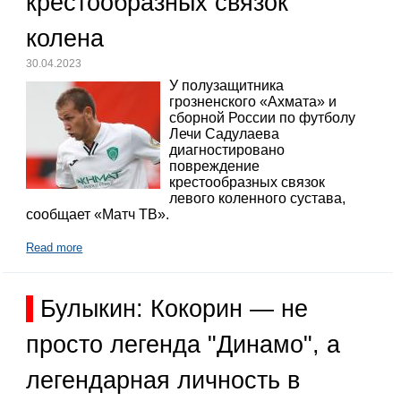
крестообразных связок
колена
30.04.2023
У полузащитника
грозненского «Ахмата» и
сборной России по футболу
Лечи Садулаева
диагностировано
повреждение
крестообразных связок
левого коленного сустава,
сообщает «Матч ТВ».
Read more
Булыкин: Кокорин — не
просто легенда "Динамо", а
легендарная личность в