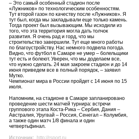
– Это самый особенный стадион после
«Лужников» по технологическим особенностям.
Тут второй газон по качеству после «Лужников». Я
тут был, когда мы закладывали еще только камень.
Тогда проект был вызывающим. Мы исходили из
того, что эта территория могла дать толчок
развития. Я очень рад и горд, что мы
строительство завершили. Тут еще много работы
по благоустройству. Нас немного подвела погода.
Видно, что футбол в Самаре не умер – болельщики
тут есть и болеют. Уверен, что мы доделаем все,
что нужно сделать. 24 мая закроем стадион и до 14
июня приведем все в полный порядок, – заявил
Мутко.
Чемпионат мира в России пройдет с 14 июня по 15
июля.
Напомним, на стадионе в Самаре запланировано
проведение шести матчей турнира: встречи
группового этапа Коста-Рика – Сербия, Дания –
Австралия, Уругвай – Россия, Сенегал – Колумбия,
а также один матч 1/8 финала и один
четвертьфинал.
Источник:
http://rsport.ru