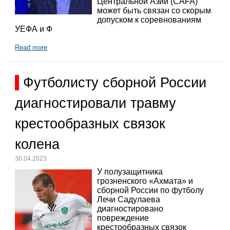
Центральной Азии (CAFA)
может быть связан со скорым
допуском к соревнованиям
УЕФА и Ф
Read more
Футболисту сборной России
диагностировали травму
крестообразных связок
колена
30.04.2023
У полузащитника
грозненского «Ахмата» и
сборной России по футболу
Лечи Садулаева
диагностировано
повреждение
крестообразных связок