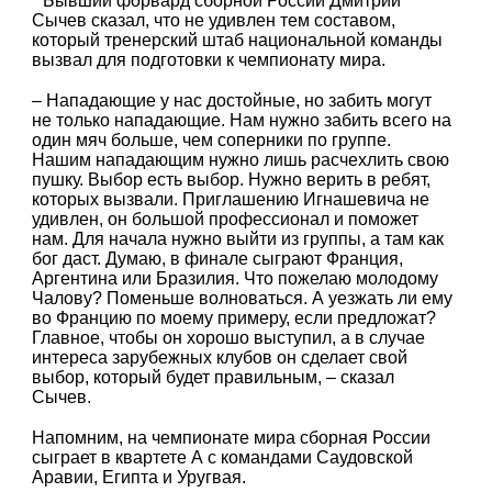
Бывший форвард сборной России Дмитрий
Сычев сказал, что не удивлен тем составом,
который тренерский штаб национальной команды
вызвал для подготовки к чемпионату мира.
– Нападающие у нас достойные, но забить могут
не только нападающие. Нам нужно забить всего на
один мяч больше, чем соперники по группе.
Нашим нападающим нужно лишь расчехлить свою
пушку. Выбор есть выбор. Нужно верить в ребят,
которых вызвали. Приглашению Игнашевича не
удивлен, он большой профессионал и поможет
нам. Для начала нужно выйти из группы, а там как
бог даст. Думаю, в финале сыграют Франция,
Аргентина или Бразилия. Что пожелаю молодому
Чалову? Поменьше волноваться. А уезжать ли ему
во Францию по моему примеру, если предложат?
Главное, чтобы он хорошо выступил, а в случае
интереса зарубежных клубов он сделает свой
выбор, который будет правильным, – сказал
Сычев.
Напомним, на чемпионате мира сборная России
сыграет в квартете А с командами Саудовской
Аравии, Египта и Уругвая.