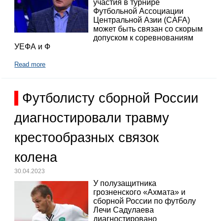
участия в турнире
Футбольной Ассоциации
Центральной Азии (CAFA)
может быть связан со скорым
допуском к соревнованиям
УЕФА и Ф
Read more
Футболисту сборной России
диагностировали травму
крестообразных связок
колена
30.04.2023
У полузащитника
грозненского «Ахмата» и
сборной России по футболу
Лечи Садулаева
диагностировано